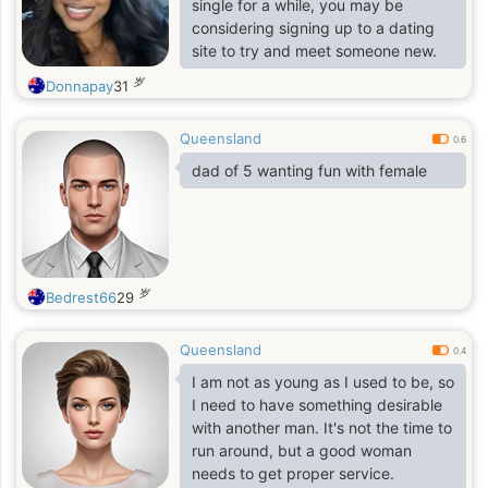
single for a while, you may be
considering signing up to a dating
site to try and meet someone new.
岁
Donnapay
31
Queensland
0.6
dad of 5 wanting fun with female
岁
Bedrest66
29
Queensland
0.4
I am not as young as I used to be, so
I need to have something desirable
with another man. It's not the time to
run around, but a good woman
needs to get proper service.