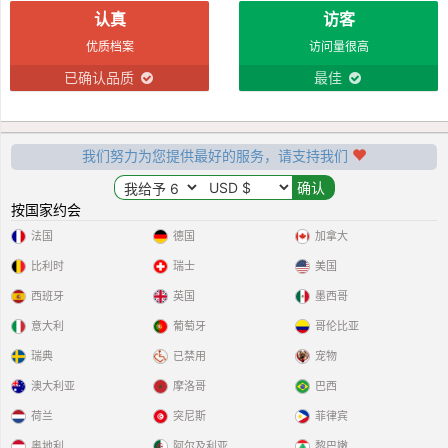
认真
访客
优质档案
访问量很高
已确认品质
最佳
我们努力为您提供最好的服务，请支持我们
按国家约会
法国
德国
加拿大
比利时
瑞士
美国
西班牙
英国
墨西哥
意大利
葡萄牙
哥伦比亚
瑞典
已禁用
宠物
澳大利亚
摩洛哥
巴西
荷兰
突尼斯
菲律宾
奥地利
阿尔及利亚
黎巴嫩