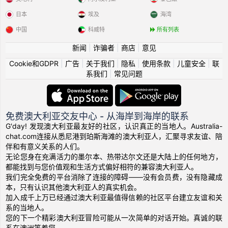
日本
埃及
海湾
中国
科威特
所有列表
新闻
|
诈骗者
|
商店
|
意见
Cookie和GDPR
|
广告
|
关于我们
|
隐私
|
使用条款
|
儿童安全
|
联
系我们
|
常见问题
免费澳大利亚交友中心 - 从海岸到海岸的联系
G'day! 发现澳大利亚最友好的社区，认识真正的当地人。Australia-
chat.com连接从悉尼港到珀斯海滩的澳大利亚人，汇聚寻求友谊、陪
伴和有意义关系的人们。
无论您身在充满活力的墨尔本、热带达尔文还是大陆上的任何地方，
都能找到与您价值观和生活方式偏好相符的兼容澳大利亚人。
我们完全免费的平台消除了连接的障碍——没有会员费，没有隐藏成
本，只有认识其他澳大利亚人的真实机会。
加入成千上万已经通过澳大利亚最值得信赖的社区平台建立友谊和关
系的当地人。
您的下一个精彩澳大利亚冒险可能从一次简单的对话开始。真诚的联
系在澳洲等着您。