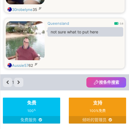
岁
30robelyne
35
Queensland
0.8
not sure what to put here
岁
Aussie57
62
1
按条件搜索
免费
支持
%
100
100%免费
免费服务
倾听的管理员