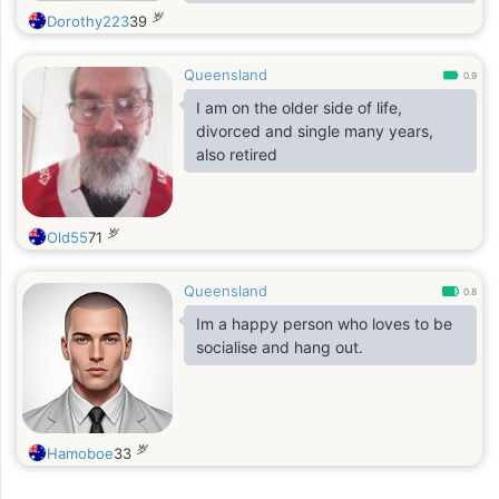
岁
Dorothy223
39
Queensland
0.9
I am on the older side of life,
divorced and single many years,
also retired
岁
Old55
71
Queensland
0.8
Im a happy person who loves to be
socialise and hang out.
岁
Hamoboe
33