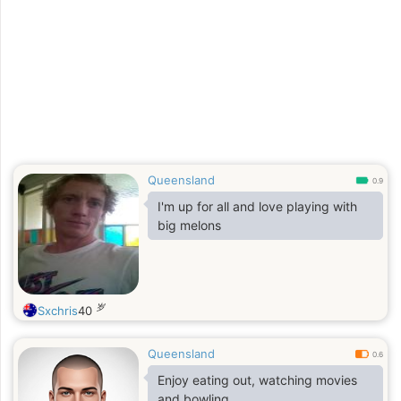
Queensland
0.9
I'm up for all and love playing with
big melons
岁
Sxchris
40
Queensland
0.6
Enjoy eating out, watching movies
and bowling.