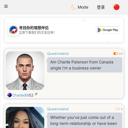
Australia
Chat
Toggle
Mode
登录
navigation
💖
寻找你的理想伴侣
💖
立即下载我们的交友应用！
💕
💕
Queensland
0.4
Am Charlie Paterson from Canada
single I'm a business owner
岁
Charlie89
52
Queensland
0
Whether you’ve just come out of a
long-term relationship or have been