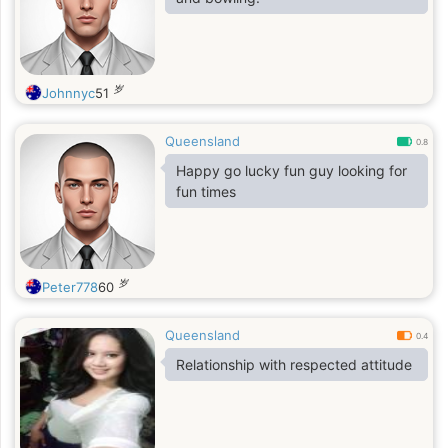
岁
Johnnyc
51
Queensland
0.8
Happy go lucky fun guy looking for
fun times
岁
Peter778
60
Queensland
0.4
Relationship with respected attitude