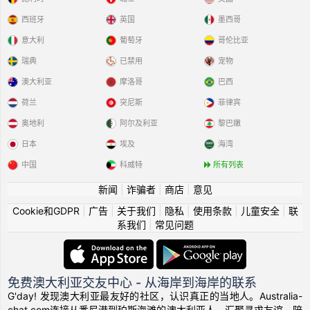
西班牙
英国
墨西哥
意大利
葡萄牙
哥伦比亚
瑞典
已禁用
宠物
澳大利亚
摩洛哥
巴西
荷兰
突尼斯
菲律宾
奥地利
阿尔及利亚
黎巴嫩
日本
埃及
海湾
中国
科威特
所有列表
新闻
|
诈骗者
|
商店
|
意见
Cookie和GDPR
|
广告
|
关于我们
|
隐私
|
使用条款
|
儿童安全
|
联
系我们
|
常见问题
免费澳大利亚交友中心 - 从海岸到海岸的联系
G'day! 发现澳大利亚最友好的社区，认识真正的当地人。Australia-
chat.com连接从悉尼港到珀斯海滩的澳大利亚人，汇聚寻求友谊、陪