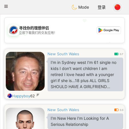
Australia
Chat
Toggle
Mode
登录
navigation
💖
寻找你的理想伴侣
立即下载我们的交友应用！
💖
💕
💕
New South Wales
0.7
I'm in Sydney west I'm 61 single no
kids I don't want children I am
retired I love head with a younger
girl if she is...18 plus ALL GIRLS
SHOULD HAVE A GIRLFRIEND
ALWAYS I need a girl who enjoys
岁
Happyboy
62
head as much as I
do...MONEY...THERES NONE HERE
New South Wales
0.3
I'm New Here I'm Looking for A
Serious Relationship