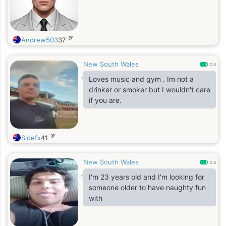
岁
Andrew503
37
New South Wales
0.8
Loves music and gym . Im not a
drinker or smoker but I wouldn't care
if you are.
岁
Sidefx
41
New South Wales
0.8
I'm 23 years old and I'm looking for
someone older to have naughty fun
with