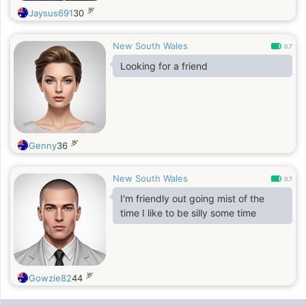
岁
Jaysus691
30
New South Wales
0.7
Looking for a friend
岁
Genny
36
New South Wales
0.7
I'm friendly out going mist of the
time I like to be silly some time
岁
Gowzie82
44