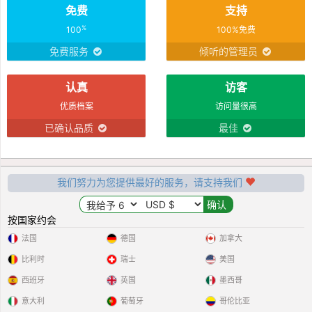
免费
支持
%
100
100%免费
免费服务
倾听的管理员
认真
访客
优质档案
访问量很高
已确认品质
最佳
我们努力为您提供最好的服务，请支持我们
按国家约会
法国
德国
加拿大
比利时
瑞士
美国
西班牙
英国
墨西哥
意大利
葡萄牙
哥伦比亚