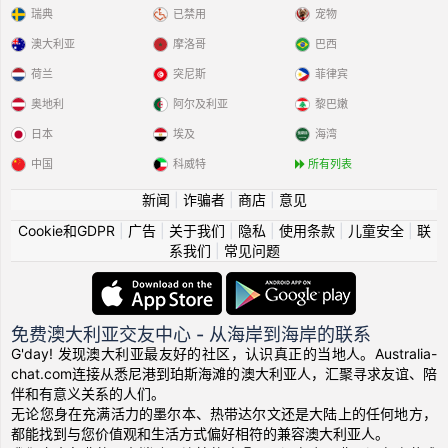
瑞典
已禁用
宠物
澳大利亚
摩洛哥
巴西
荷兰
突尼斯
菲律宾
奥地利
阿尔及利亚
黎巴嫩
日本
埃及
海湾
中国
科威特
所有列表
新闻
|
诈骗者
|
商店
|
意见
Cookie和GDPR
|
广告
|
关于我们
|
隐私
|
使用条款
|
儿童安全
|
联
系我们
|
常见问题
免费澳大利亚交友中心 - 从海岸到海岸的联系
G'day! 发现澳大利亚最友好的社区，认识真正的当地人。Australia-
chat.com连接从悉尼港到珀斯海滩的澳大利亚人，汇聚寻求友谊、陪
伴和有意义关系的人们。
无论您身在充满活力的墨尔本、热带达尔文还是大陆上的任何地方，
都能找到与您价值观和生活方式偏好相符的兼容澳大利亚人。