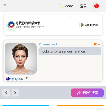
Australia
Chat
Toggle
Mode
登录
navigation
💖
寻找你的理想伴侣
立即下载我们的交友应用！
💖
💕
💕
Queensland
0.3
looking for a serious relation
岁
Yjally75
51
1
按条件搜索