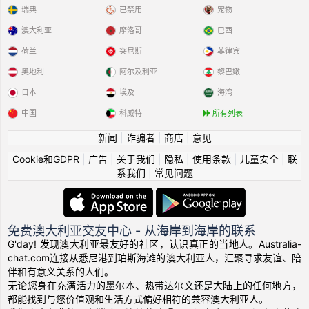
瑞典
已禁用
宠物
澳大利亚
摩洛哥
巴西
荷兰
突尼斯
菲律宾
奥地利
阿尔及利亚
黎巴嫩
日本
埃及
海湾
中国
科威特
所有列表
新闻
|
诈骗者
|
商店
|
意见
Cookie和GDPR
|
广告
|
关于我们
|
隐私
|
使用条款
|
儿童安全
|
联
系我们
|
常见问题
免费澳大利亚交友中心 - 从海岸到海岸的联系
G'day! 发现澳大利亚最友好的社区，认识真正的当地人。Australia-
chat.com连接从悉尼港到珀斯海滩的澳大利亚人，汇聚寻求友谊、陪
伴和有意义关系的人们。
无论您身在充满活力的墨尔本、热带达尔文还是大陆上的任何地方，
都能找到与您价值观和生活方式偏好相符的兼容澳大利亚人。