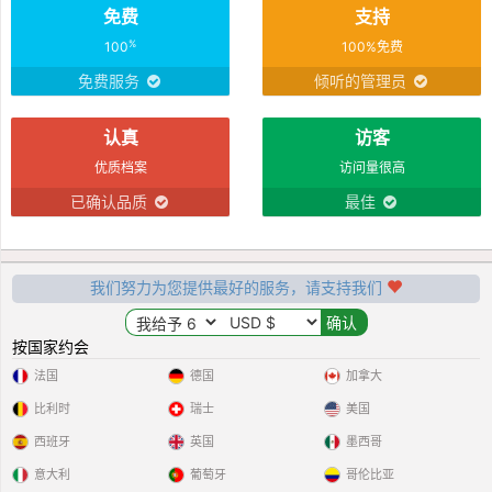
免费
支持
%
100
100%免费
免费服务
倾听的管理员
认真
访客
优质档案
访问量很高
已确认品质
最佳
我们努力为您提供最好的服务，请支持我们
按国家约会
法国
德国
加拿大
比利时
瑞士
美国
西班牙
英国
墨西哥
意大利
葡萄牙
哥伦比亚