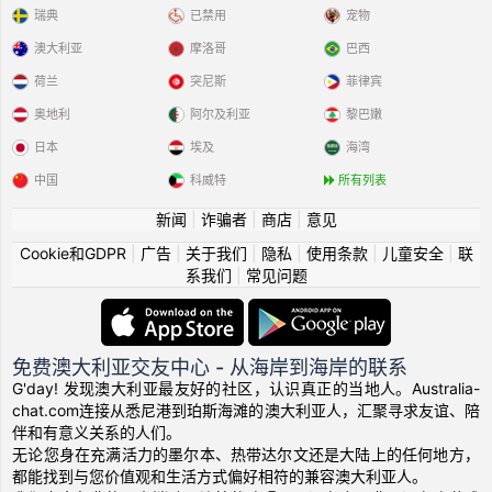
瑞典
已禁用
宠物
澳大利亚
摩洛哥
巴西
荷兰
突尼斯
菲律宾
奥地利
阿尔及利亚
黎巴嫩
日本
埃及
海湾
中国
科威特
所有列表
新闻
|
诈骗者
|
商店
|
意见
Cookie和GDPR
|
广告
|
关于我们
|
隐私
|
使用条款
|
儿童安全
|
联
系我们
|
常见问题
免费澳大利亚交友中心 - 从海岸到海岸的联系
G'day! 发现澳大利亚最友好的社区，认识真正的当地人。Australia-
chat.com连接从悉尼港到珀斯海滩的澳大利亚人，汇聚寻求友谊、陪
伴和有意义关系的人们。
无论您身在充满活力的墨尔本、热带达尔文还是大陆上的任何地方，
都能找到与您价值观和生活方式偏好相符的兼容澳大利亚人。