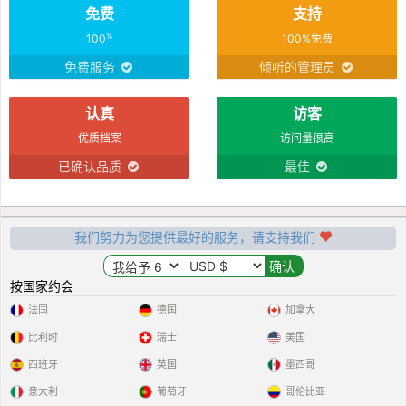
免费
支持
%
100
100%免费
免费服务
倾听的管理员
认真
访客
优质档案
访问量很高
已确认品质
最佳
我们努力为您提供最好的服务，请支持我们
按国家约会
法国
德国
加拿大
比利时
瑞士
美国
西班牙
英国
墨西哥
意大利
葡萄牙
哥伦比亚