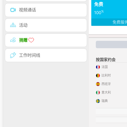
免费
视频通话
%
100
免费服
活动
捐赠
工作时间线
按国家约会
法国
比利时
西班牙
意大利
瑞典