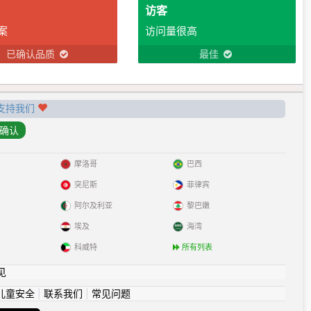
访客
案
访问量很高
已确认品质
最佳
支持我们
摩洛哥
巴西
突尼斯
菲律宾
阿尔及利亚
黎巴嫩
埃及
海湾
科威特
所有列表
见
儿童安全
|
联系我们
|
常见问题