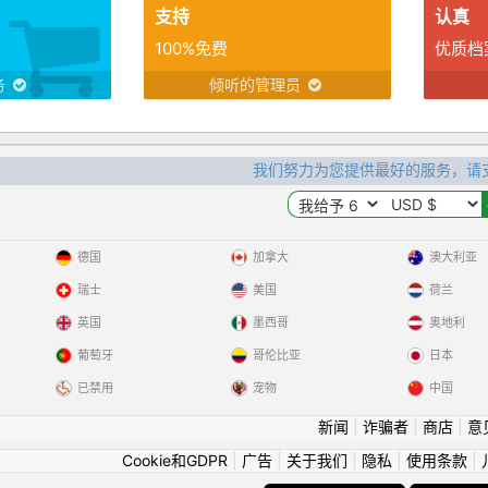
支持
认真
100%免费
优质档
务
倾听的管理员
我们努力为您提供最好的服务，请
德国
加拿大
澳大利亚
瑞士
美国
荷兰
英国
墨西哥
奥地利
葡萄牙
哥伦比亚
日本
已禁用
宠物
中国
新闻
|
诈骗者
|
商店
|
意
Cookie和GDPR
|
广告
|
关于我们
|
隐私
|
使用条款
|