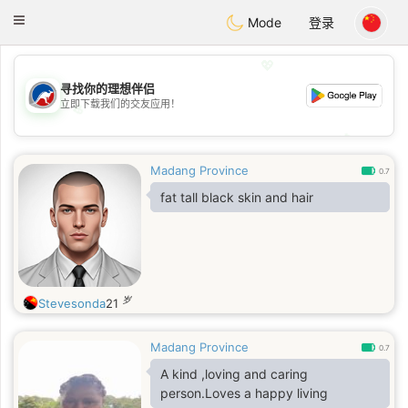
Australia
Chat
Toggle
Mode
登录
navigation
💖
寻找你的理想伴侣
立即下载我们的交友应用！
💖
💕
💕
Madang Province
0.7
fat tall black skin and hair
岁
Stevesonda
21
Madang Province
0.7
A kind ,loving and caring
person.Loves a happy living