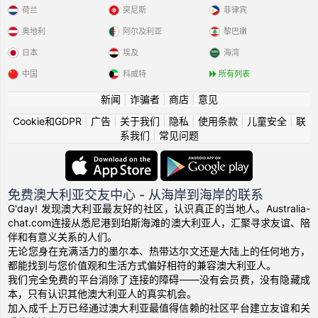
荷兰
突尼斯
菲律宾
奥地利
阿尔及利亚
黎巴嫩
日本
埃及
海湾
中国
科威特
所有列表
新闻
|
诈骗者
|
商店
|
意见
Cookie和GDPR
|
广告
|
关于我们
|
隐私
|
使用条款
|
儿童安全
|
联
系我们
|
常见问题
免费澳大利亚交友中心 - 从海岸到海岸的联系
G'day! 发现澳大利亚最友好的社区，认识真正的当地人。Australia-
chat.com连接从悉尼港到珀斯海滩的澳大利亚人，汇聚寻求友谊、陪
伴和有意义关系的人们。
无论您身在充满活力的墨尔本、热带达尔文还是大陆上的任何地方，
都能找到与您价值观和生活方式偏好相符的兼容澳大利亚人。
我们完全免费的平台消除了连接的障碍——没有会员费，没有隐藏成
本，只有认识其他澳大利亚人的真实机会。
加入成千上万已经通过澳大利亚最值得信赖的社区平台建立友谊和关