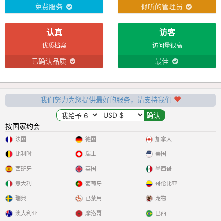
免费服务
倾听的管理员
认真
访客
优质档案
访问量很高
已确认品质
最佳
我们努力为您提供最好的服务，请支持我们
按国家约会
法国
德国
加拿大
比利时
瑞士
美国
西班牙
英国
墨西哥
意大利
葡萄牙
哥伦比亚
瑞典
已禁用
宠物
澳大利亚
摩洛哥
巴西