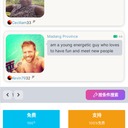
岁
Ceciliam
33
Madang Province
0.8
am a young energetic guy who loves
to have fun and meet new people
岁
Kevin79
32
1
按条件搜索
免费
支持
%
100
100%免费