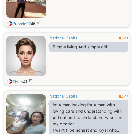
岁
Prezcie07
46
National Capital
0.4
Simple living And simple girl
岁
Tintin
41
National Capital
0.5
Im a man looking for a man with
loving care and understanding with
patient and to understand who i am
my gender.
I want ti be honest and loyal who