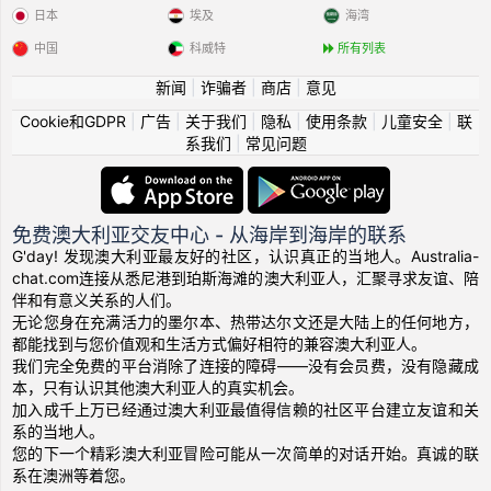
日本
埃及
海湾
中国
科威特
所有列表
新闻
|
诈骗者
|
商店
|
意见
Cookie和GDPR
|
广告
|
关于我们
|
隐私
|
使用条款
|
儿童安全
|
联
系我们
|
常见问题
免费澳大利亚交友中心 - 从海岸到海岸的联系
G'day! 发现澳大利亚最友好的社区，认识真正的当地人。Australia-
chat.com连接从悉尼港到珀斯海滩的澳大利亚人，汇聚寻求友谊、陪
伴和有意义关系的人们。
无论您身在充满活力的墨尔本、热带达尔文还是大陆上的任何地方，
都能找到与您价值观和生活方式偏好相符的兼容澳大利亚人。
我们完全免费的平台消除了连接的障碍——没有会员费，没有隐藏成
本，只有认识其他澳大利亚人的真实机会。
加入成千上万已经通过澳大利亚最值得信赖的社区平台建立友谊和关
系的当地人。
您的下一个精彩澳大利亚冒险可能从一次简单的对话开始。真诚的联
系在澳洲等着您。