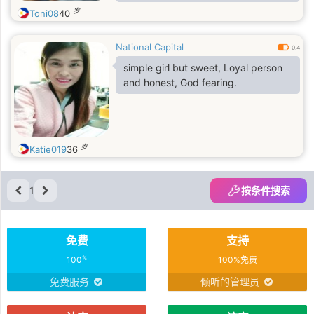
anyone chatting with me.
岁
Toni08
40
National Capital
0.4
simple girl but sweet, Loyal person
and honest, God fearing.
岁
Katie019
36
1
按条件搜索
免费
支持
%
100
100%免费
免费服务
倾听的管理员