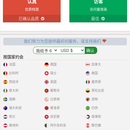
认真
访客
优质档案
访问量很高
已确认品质
最佳
我们努力为您提供最好的服务，请支持我们
按国家约会
法国
德国
加拿大
比利时
瑞士
美国
西班牙
英国
墨西哥
意大利
葡萄牙
哥伦比亚
瑞典
已禁用
宠物
澳大利亚
摩洛哥
巴西
荷兰
突尼斯
菲律宾
奥地利
阿尔及利亚
黎巴嫩