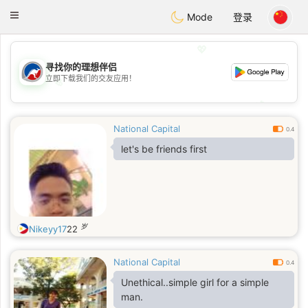
Australia
Chat
Toggle
Mode
登录
navigation
💖
寻找你的理想伴侣
立即下载我们的交友应用！
💖
💕
💕
National Capital
0.4
let's be friends first
岁
Nikeyy17
22
National Capital
0.4
Unethical..simple girl for a simple
man.