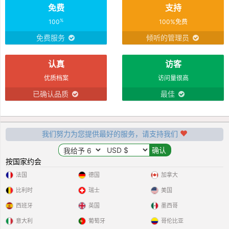
免费
支持
from my other half and days full of
laugh and joy.I am very kind and
%
100
100%免费
lovin
免费服务
倾听的管理员
认真
访客
优质档案
访问量很高
已确认品质
最佳
我们努力为您提供最好的服务，请支持我们
按国家约会
法国
德国
加拿大
比利时
瑞士
美国
西班牙
英国
墨西哥
意大利
葡萄牙
哥伦比亚