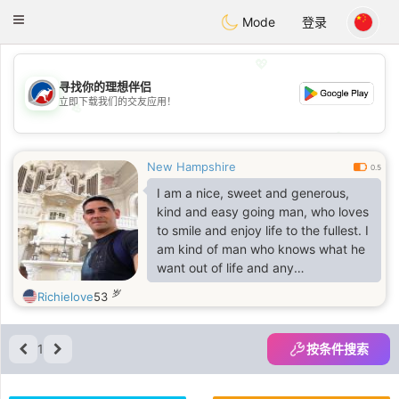
Australia
Chat
Toggle
Mode
登录
navigation
💖
寻找你的理想伴侣
立即下载我们的交友应用！
💖
💕
💕
New Hampshire
0.5
I am a nice, sweet and generous,
kind and easy going man, who loves
to smile and enjoy life to the fullest. I
am kind of man who knows what he
want out of life and any
relationship,and wants the best in
岁
Richielove
53
everything.I am hardworking and
loyal. I will never betray a friend, and
I try to treat people with respect and
1
按条件搜索
equality. I dream of simple things:
having a full family, cozy house with
beloved people inside, morning kiss