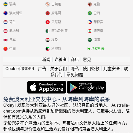
瑞典
已禁用
宠物
澳大利亚
摩洛哥
巴西
荷兰
突尼斯
菲律宾
奥地利
阿尔及利亚
黎巴嫩
日本
埃及
海湾
中国
科威特
所有列表
新闻
|
诈骗者
|
商店
|
意见
Cookie和GDPR
|
广告
|
关于我们
|
隐私
|
使用条款
|
儿童安全
|
联
系我们
|
常见问题
免费澳大利亚交友中心 - 从海岸到海岸的联系
G'day! 发现澳大利亚最友好的社区，认识真正的当地人。Australia-
chat.com连接从悉尼港到珀斯海滩的澳大利亚人，汇聚寻求友谊、陪
伴和有意义关系的人们。
无论您身在充满活力的墨尔本、热带达尔文还是大陆上的任何地方，
都能找到与您价值观和生活方式偏好相符的兼容澳大利亚人。