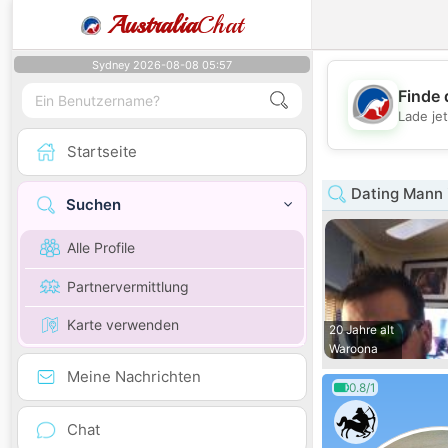
Australia
Chat
Sydney 2026-08-08 05:57
Finde 
Lade je
Startseite
Dating Mann i
Suchen
Alle Profile
Partnervermittlung
Karte verwenden
20 Jahre alt
Waroona
Meine Nachrichten
0.8/1
Chat