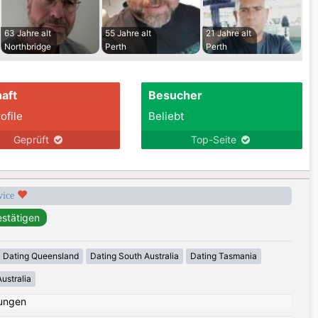
63 Jahre alt
55 Jahre alt
21 Jahre alt
Northbridge
Perth
Perth
aft
Besucher
ofile
Beliebt
Geprüft
Top-Seite
rvice
Dating Queensland
Dating South Australia
Dating Tasmania
ustralia
ungen