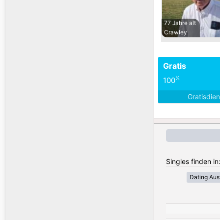
77 Jahre alt
Crawley
Gratis
%
100
Gratisdie
Singles finden in
Dating Aust