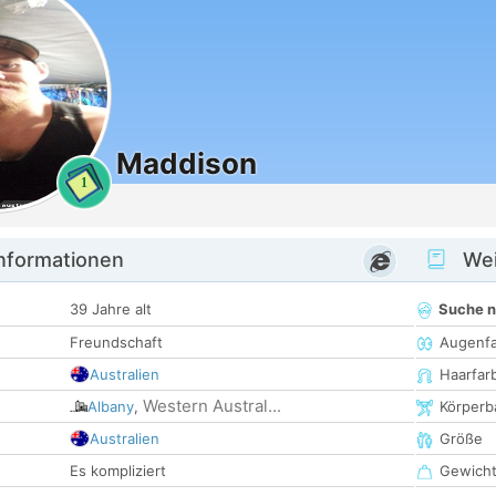
Maddison
1
informationen
Wei
39 Jahre alt
Suche 
Freundschaft
Augenf
Australien
Haarfar
Western Austral...
Albany
,
Körperb
Australien
Größe
Es kompliziert
Gewich