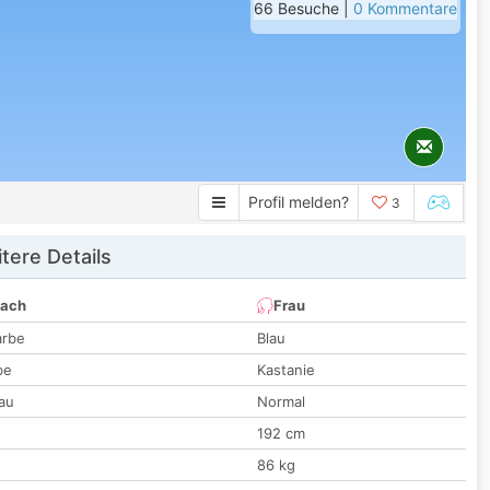
66 Besuche |
0 Kommentare
Profil melden?
3
tere Details
nach
Frau
arbe
Blau
be
Kastanie
au
Normal
192 cm
t
86 kg