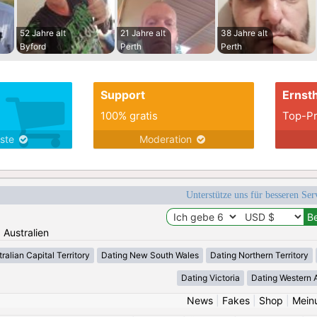
52 Jahre alt
21 Jahre alt
38 Jahre alt
Byford
Perth
Perth
Support
Ernsth
100% gratis
Top-Pr
nste
Moderation
Unterstütze uns für besseren Se
: Australien
ralian Capital Territory
Dating New South Wales
Dating Northern Territory
Dating Victoria
Dating Western A
News
|
Fakes
|
Shop
|
Mein