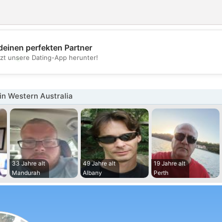
deinen perfekten Partner
💖
tzt unsere Dating-App herunter!
💕
n Western Australia
33 Jahre alt
49 Jahre alt
19 Jahre alt
Mandurah
Albany
Perth