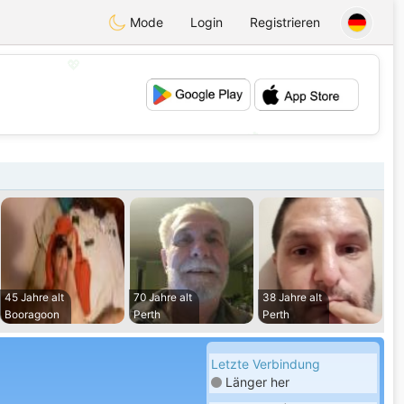
Mode
Login
Registrieren
💖
💕
45 Jahre alt
70 Jahre alt
38 Jahre alt
Booragoon
Perth
Perth
Letzte Verbindung
Länger her