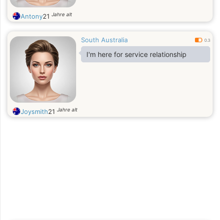
Jahre alt
Antony
21
South Australia
0.3
I'm here for service relationship
Jahre alt
Joysmith
21