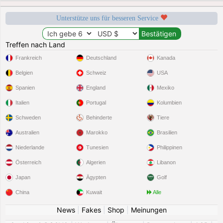
Unterstütze uns für besseren Service
Treffen nach Land
Frankreich
Deutschland
Kanada
Belgien
Schweiz
USA
Spanien
England
Mexiko
Italien
Portugal
Kolumbien
Schweden
Behinderte
Tiere
Australien
Marokko
Brasilien
Niederlande
Tunesien
Philippinen
Österreich
Algerien
Libanon
Japan
Ägypten
Golf
China
Kuwait
Alle
News
|
Fakes
|
Shop
|
Meinungen