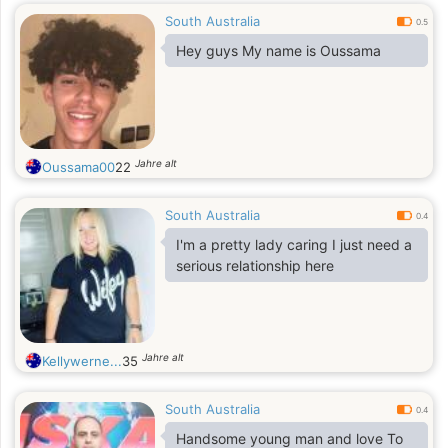
South Australia
0.5
Hey guys My name is Oussama
Jahre alt
Oussama00
22
South Australia
0.4
I'm a pretty lady caring I just need a
serious relationship here
Jahre alt
Kellywerne...
35
South Australia
0.4
Handsome young man and love To