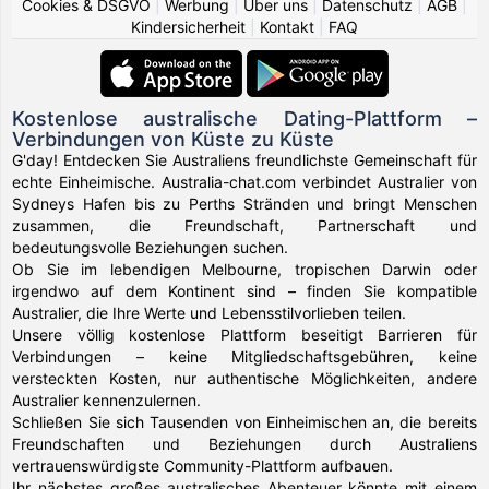
Cookies & DSGVO
|
Werbung
|
Über uns
|
Datenschutz
|
AGB
|
Kindersicherheit
|
Kontakt
|
FAQ
Kostenlose australische Dating-Plattform –
Verbindungen von Küste zu Küste
G'day! Entdecken Sie Australiens freundlichste Gemeinschaft für
echte Einheimische. Australia-chat.com verbindet Australier von
Sydneys Hafen bis zu Perths Stränden und bringt Menschen
zusammen, die Freundschaft, Partnerschaft und
bedeutungsvolle Beziehungen suchen.
Ob Sie im lebendigen Melbourne, tropischen Darwin oder
irgendwo auf dem Kontinent sind – finden Sie kompatible
Australier, die Ihre Werte und Lebensstilvorlieben teilen.
Unsere völlig kostenlose Plattform beseitigt Barrieren für
Verbindungen – keine Mitgliedschaftsgebühren, keine
versteckten Kosten, nur authentische Möglichkeiten, andere
Australier kennenzulernen.
Schließen Sie sich Tausenden von Einheimischen an, die bereits
Freundschaften und Beziehungen durch Australiens
vertrauenswürdigste Community-Plattform aufbauen.
Ihr nächstes großes australisches Abenteuer könnte mit einem