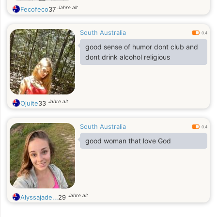
Jahre alt
Fecofeco
37
South Australia
0.4
good sense of humor dont club and
dont drink alcohol religious
Jahre alt
Ojuite
33
South Australia
0.4
good woman that love God
Jahre alt
Alyssajade...
29