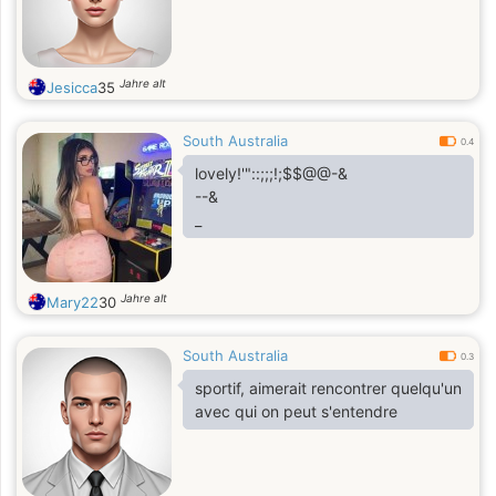
Jahre alt
Jesicca
35
South Australia
0.4
lovely!'"::;;;!;$$@@-&
--&
_
Jahre alt
Mary22
30
South Australia
0.3
sportif, aimerait rencontrer quelqu'un
avec qui on peut s'entendre