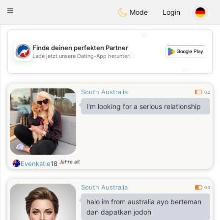
Australia
Chat
Toggle
Mode
Login
navigation
💖
Finde deinen perfekten Partner
💖
Lade jetzt unsere Dating-App herunter!
💕
💕
South Australia
0.2
I'm looking for a serious relationship
Jahre alt
Evenkatie
18
South Australia
0.3
halo im from australia ayo berteman
dan dapatkan jodoh