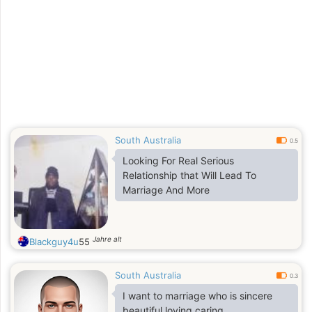
South Australia
0.5
Looking For Real Serious
Relationship that Will Lead To
Marriage And More
Jahre alt
Blackguy4u
55
South Australia
0.3
I want to marriage who is sincere
beautiful loving caring