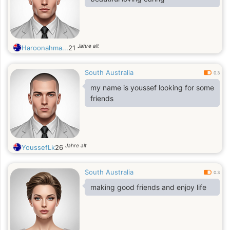
Jahre alt
Haroonahma...
21
South Australia
0.3
my name is youssef looking for some
friends
Jahre alt
YoussefLk
26
South Australia
0.3
making good friends and enjoy life