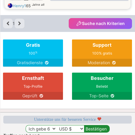
Jahre alt
Henry1
65
1
Suche nach Kriterien
Gratis
Support
%
100
100% gratis
Gratisdienste
Moderation
Ernsthaft
Besucher
Top-Profile
Beliebt
Geprüft
Top-Seite
Unterstütze uns für besseren Service