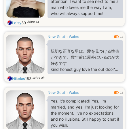
attention! I want to see next to me a
man who loves me the way I am,
who will always support me!
Jahre alt
Loisy
39
New South Wales
0.6
親切な正直な男は、愛を見つける準備
ができて、数年前に屋外にいるのが大
好きです
kind honest guy love the out door's
ready to find love
Jahre alt
Nikolas1
53
New South Wales
0.6
Yes, it's complicated! Yes, I'm
married, and yes, I'm just looking for
the moment. I've no expectations
and no illusions. Still happy to chat if
you wish.