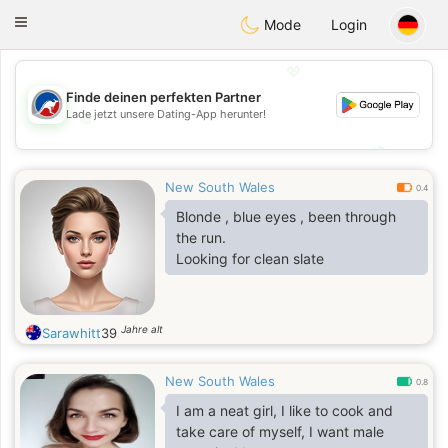
Australia
Chat
Toggle
Mode
Login
navigation
💖
Finde deinen perfekten Partner
Lade jetzt unsere Dating-App herunter!
💖
💕
💕
New South Wales
0.4
Blonde , blue eyes , been through
the run.
Looking for clean slate
Jahre alt
Sarawhitt
39
New South Wales
0.8
I am a neat girl, I like to cook and
take care of myself, I want male