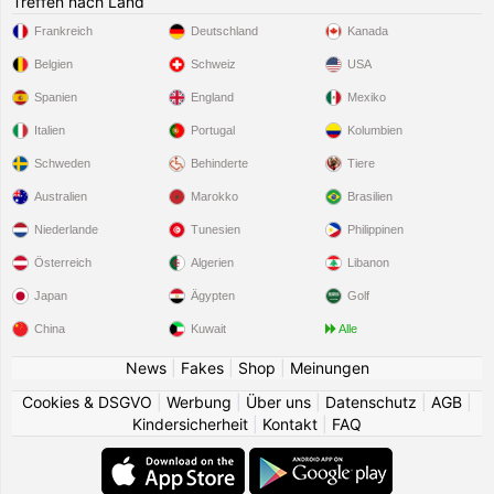
Treffen nach Land
Frankreich
Deutschland
Kanada
Belgien
Schweiz
USA
Spanien
England
Mexiko
Italien
Portugal
Kolumbien
Schweden
Behinderte
Tiere
Australien
Marokko
Brasilien
Niederlande
Tunesien
Philippinen
Österreich
Algerien
Libanon
Japan
Ägypten
Golf
China
Kuwait
Alle
News
|
Fakes
|
Shop
|
Meinungen
Cookies & DSGVO
|
Werbung
|
Über uns
|
Datenschutz
|
AGB
|
Kindersicherheit
|
Kontakt
|
FAQ