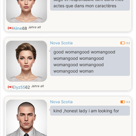
actes que dans mon caractères
Jahre alt
Aline
68
Nova Scotia
0.2
good womangood womangood
womangood womangood
womangood womangood
womangood woman
Jahre alt
Elyz55
62
Nova Scotia
0.3
kind ,honest lady i am looking for