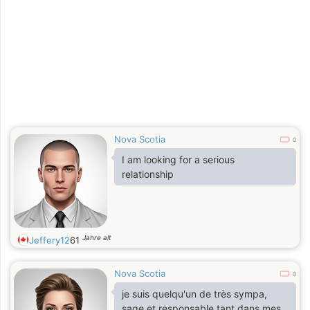
Nova Scotia
0
I am looking for a serious
relationship
Jahre alt
Jeffery12
61
Nova Scotia
0
je suis quelqu'un de très sympa,
sage et responsable tant dans mes