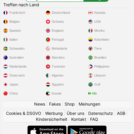
Treffen nach Land
Frankreich
Deutschland
Kanada
Belgien
Schweiz
USA
Spanien
England
Mexiko
Italien
Portugal
Kolumbien
Schweden
Behinderte
Tiere
Australien
Marokko
Brasilien
Niederlande
Tunesien
Philippinen
Österreich
Algerien
Libanon
Japan
Ägypten
Golf
China
Kuwait
Alle
News
|
Fakes
|
Shop
|
Meinungen
Cookies & DSGVO
|
Werbung
|
Über uns
|
Datenschutz
|
AGB
|
Kindersicherheit
|
Kontakt
|
FAQ