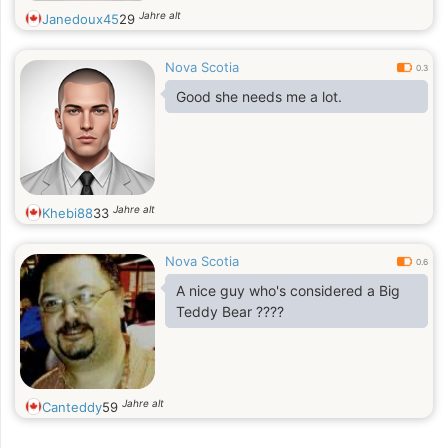
Jahre alt
Janedoux45
29
Nova Scotia
0.3
Good she needs me a lot.
Jahre alt
Khebi88
33
Nova Scotia
0.6
A nice guy who's considered a Big
Teddy Bear ????
Jahre alt
Canteddy
59