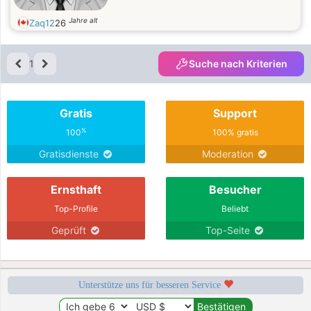
Jahre alt
Zaq12
26
1
Suche nach Kriterien
Gratis
Support
%
100
100% gratis
Gratisdienste
Moderation
Ernsthaft
Besucher
Top-Profile
Beliebt
Geprüft
Top-Seite
Unterstütze uns für besseren Service