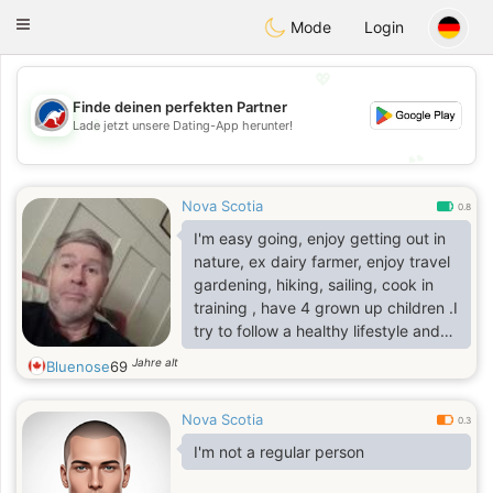
Australia
Chat
Toggle
Mode
Login
navigation
💖
Finde deinen perfekten Partner
💖
Lade jetzt unsere Dating-App herunter!
💕
💕
Nova Scotia
0.8
I'm easy going, enjoy getting out in
nature, ex dairy farmer, enjoy travel
gardening, hiking, sailing, cook in
training , have 4 grown up children .I
try to follow a healthy lifestyle and
diet.
Jahre alt
Bluenose
69
Nova Scotia
0.3
I'm not a regular person