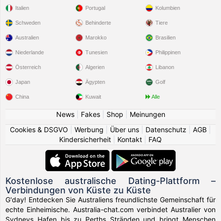
Italien
Portugal
Kolumbien
Schweden
Behinderte
Tiere
Australien
Marokko
Brasilien
Niederlande
Tunesien
Philippinen
Österreich
Algerien
Libanon
Japan
Ägypten
Golf
China
Kuwait
Alle
News
|
Fakes
|
Shop
|
Meinungen
Cookies & DSGVO
|
Werbung
|
Über uns
|
Datenschutz
|
AGB
|
Kindersicherheit
|
Kontakt
|
FAQ
Kostenlose australische Dating-Plattform –
Verbindungen von Küste zu Küste
G'day! Entdecken Sie Australiens freundlichste Gemeinschaft für
echte Einheimische. Australia-chat.com verbindet Australier von
Sydneys Hafen bis zu Perths Stränden und bringt Menschen