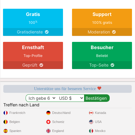
Gratis
Support
%
100
100% gratis
Gratisdienste
Moderation
Ernsthaft
Besucher
Top-Profile
Beliebt
Geprüft
Top-Seite
Unterstütze uns für besseren Service
Treffen nach Land
Frankreich
Deutschland
Kanada
Belgien
Schweiz
USA
Spanien
England
Mexiko