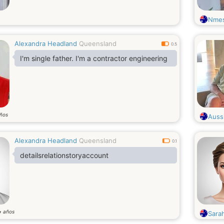
Nme
Alexandra Headland
Queensland
0.5
I'm single father. I'm a contractor engineering
ños
Auss
Alexandra Headland
Queensland
0.1
detailsrelationstoryaccount
años
7
Sarah