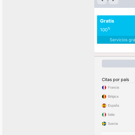
Gratis
%
100
Servicios gr
Citas por país
Francia
Bélgica
España
Italia
Suecia