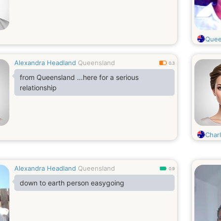
Quee
Alexandra Headland
Queensland
0.3
from Queensland ...here for a serious
relationship
Charl
Alexandra Headland
Queensland
0.9
down to earth person easygoing