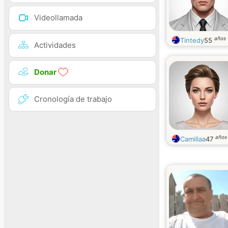
Videollamada
años
Tintedy
55
Actividades
Donar
Cronología de trabajo
años
Camillaa
47