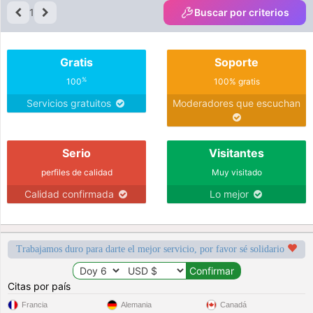
1
Buscar por criterios
Gratis
Soporte
%
100
100% gratis
Servicios gratuitos
Moderadores que escuchan
Serio
Visitantes
perfiles de calidad
Muy visitado
Calidad confirmada
Lo mejor
Trabajamos duro para darte el mejor servicio, por favor sé solidario
Citas por país
Francia
Alemania
Canadá