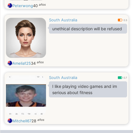
años
Peterwong
40
South Australia
0.3
unethical description will be refused
años
Amelia125
34
South Australia
0.7
I like playing video games and im
serious about fitness
años
Mitchell67
28