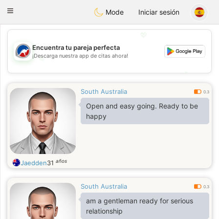
Australia
Chat
Toggle
Mode
Iniciar sesión
navigation
💖
Encuentra tu pareja perfecta
¡Descarga nuestra app de citas ahora!
💖
💕
💕
South Australia
0.3
Open and easy going. Ready to be
happy
años
Jaedden
31
South Australia
0.3
am a gentleman ready for serious
relationship