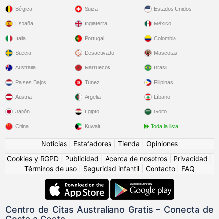
Bélgica
Suiza
Estados Unidos
España
Inglaterra
México
Italia
Portugal
Colombia
Suecia
Desactivado
Mascotas
Australia
Marruecos
Brasil
Países Bajos
Túnez
Filipinas
Austria
Argelia
Líbano
Japón
Egipto
Golfo
China
Kuwait
Toda la lista
Noticias
|
Estafadores
|
Tienda
|
Opiniones
Cookies y RGPD
|
Publicidad
|
Acerca de nosotros
|
Privacidad
|
Términos de uso
|
Seguridad infantil
|
Contacto
|
FAQ
Centro de Citas Australiano Gratis – Conecta de
Costa a Costa