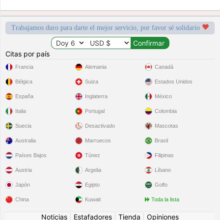
Trabajamos duro para darte el mejor servicio, por favor sé solidario
Citas por país
Francia
Alemania
Canadá
Bélgica
Suiza
Estados Unidos
España
Inglaterra
México
Italia
Portugal
Colombia
Suecia
Desactivado
Mascotas
Australia
Marruecos
Brasil
Países Bajos
Túnez
Filipinas
Austria
Argelia
Líbano
Japón
Egipto
Golfo
China
Kuwait
Toda la lista
Noticias
|
Estafadores
|
Tienda
|
Opiniones