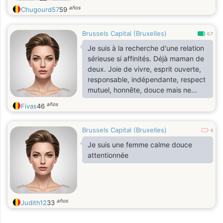
años
Chugourd57
59
Brussels Capital (Bruxelles)
0.7
Je suis à la recherche d'une relation
sérieuse si affinités. Déjà maman de
deux. Joie de vivre, esprit ouverte,
responsable, indépendante, respect
mutuel, honnête, douce mais ne
mâche pas les mots pour dire qu'elle
años
Fivas
46
que chose qui ne va pas.
Brussels Capital (Bruxelles)
0
Je suis une femme calme douce
attentionnée
años
Judith12
33