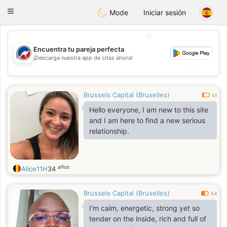
Australia
Chat
Toggle
Mode
Iniciar sesión
navigation
💖
Encuentra tu pareja perfecta
💖
¡Descarga nuestra app de citas ahora!
💕
💕
Brussels Capital (Bruxelles)
0.1
Hello everyone, I am new to this site
and I am here to find a new serious
relationship.
años
Alice11H
34
Brussels Capital (Bruxelles)
0.4
I'm calm, energetic, strong yet so
tender on the inside, rich and full of