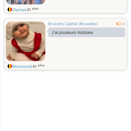
años
Clarisse
31
Brussels Capital (Bruxelles)
0.1
J'ai plusieurs Hobbies
años
Richmond2
41