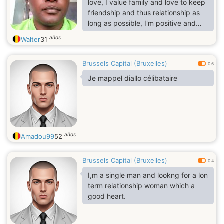
love, I value family and love to keep
friendship and thus relationship as
long as possible, I'm positive and
pragmatic. Above all am a believer
años
Walter
31
in Christ
Brussels Capital (Bruxelles)
0.6
Je mappel diallo célibataire
años
Amadou99
52
Brussels Capital (Bruxelles)
0.4
I,m a single man and lookng for a lon
term relationship woman which a
good heart.