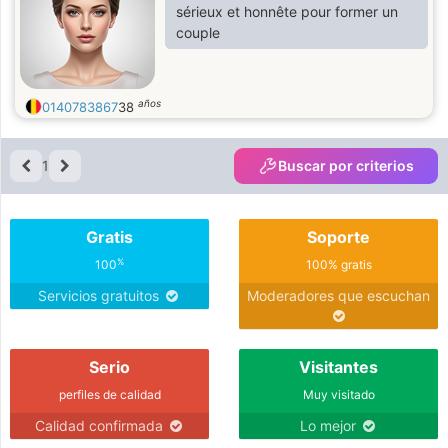
sérieux et honnête pour former un
couple
años
0140783867
38
1
Buscar por criterios
Gratis
Soporte
%
100
100% gratis
Servicios gratuitos
Moderadores que escuchan
Serio
Visitantes
perfiles de calidad
Muy visitado
Calidad confirmada
Lo mejor