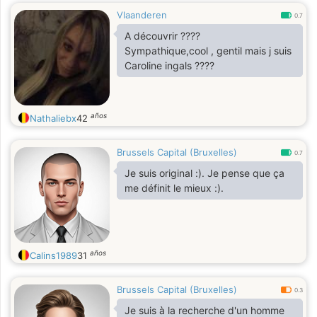
Vlaanderen
0.7
A découvrir ????
Sympathique,cool , gentil mais j suis
Caroline ingals ????
años
Nathaliebx
42
Brussels Capital (Bruxelles)
0.7
Je suis original :). Je pense que ça
me définit le mieux :).
años
Calins1989
31
Brussels Capital (Bruxelles)
0.3
Je suis à la recherche d'un homme