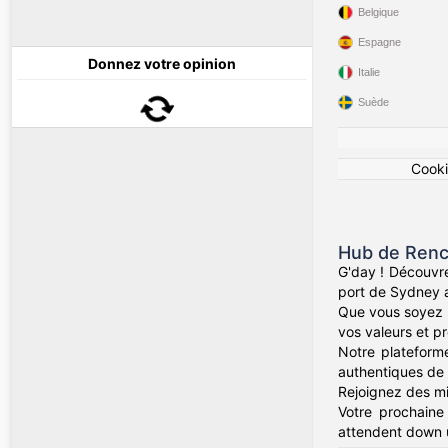
Belgique
Espagne
Donnez votre opinion
Italie
Suède
Cook
Hub de Renc
G'day ! Découvre
port de Sydney a
Que vous soyez d
vos valeurs et pr
Notre plateforme
authentiques de 
Rejoignez des mil
Votre prochaine
attendent down 