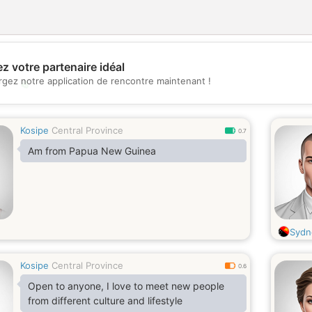
z votre partenaire idéal
rgez notre application de rencontre maintenant !
💖
💕
Kosipe
Central Province
0.7
Am from Papua New Guinea
Sydn
Kosipe
Central Province
0.6
Open to anyone, I love to meet new people
from different culture and lifestyle