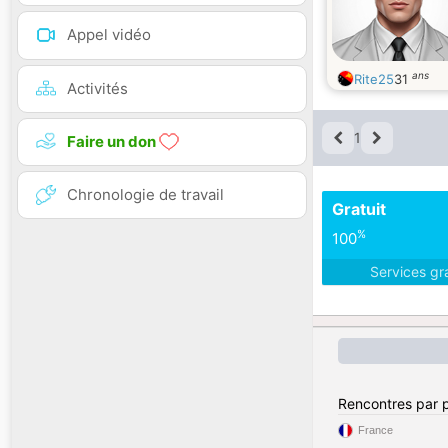
Appel vidéo
ans
Rite25
31
Activités
1
Faire un don
Chronologie de travail
Gratuit
%
100
Services gr
Rencontres par 
France