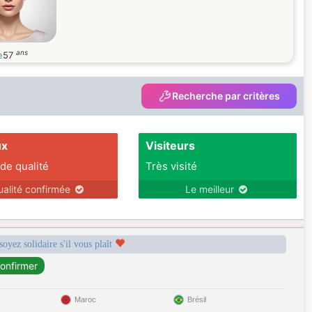
ans
e
57
Recherche par critères
ux
Visiteurs
 de qualité
Très visité
ualité confirmée
Le meilleur
soyez solidaire s'il vous plaît
Maroc
Brésil