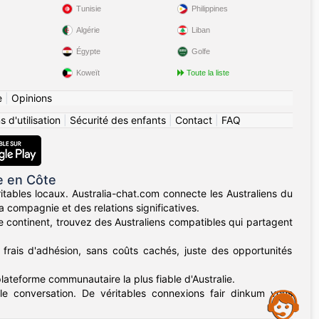
Tunisie
Philippines
Algérie
Liban
Égypte
Golfe
Koweït
Toute la liste
e
|
Opinions
 d'utilisation
|
Sécurité des enfants
|
Contact
|
FAQ
e en Côte
itables locaux. Australia-chat.com connecte les Australiens du
 compagnie et des relations significatives.
e continent, trouvez des Australiens compatibles qui partagent
 frais d'adhésion, sans coûts cachés, juste des opportunités
plateforme communautaire la plus fiable d'Australie.
e conversation. De véritables connexions fair dinkum vous
Assistance