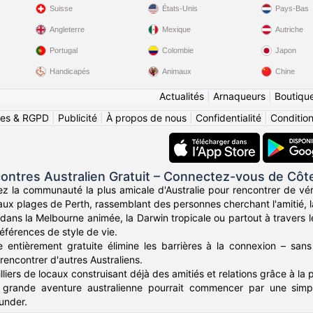
Suisse
États-Unis
Pays-Bas
Angleterre
Mexique
Autriche
Portugal
Colombie
Japon
Handicapés
Animaux
Chine
Actualités
|
Arnaqueurs
|
Boutiqu
ies & RGPD
|
Publicité
|
À propos de nous
|
Confidentialité
|
Conditions
ontres Australien Gratuit – Connectez-vous de Côt
z la communauté la plus amicale d'Australie pour rencontrer de vér
ux plages de Perth, rassemblant des personnes cherchant l'amitié, la
ans la Melbourne animée, la Darwin tropicale ou partout à travers l
éférences de style de vie.
 entièrement gratuite élimine les barrières à la connexion – sans
rencontrer d'autres Australiens.
liers de locaux construisant déjà des amitiés et relations grâce à la 
 grande aventure australienne pourrait commencer par une simpl
under.