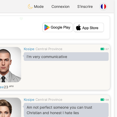
Mode
Connexion
S'inscrire
💖
💕
Kosipe
Central Province
0.7
I'm very communicative
ans
ee
23
Kosipe
Central Province
0.8
Am not perfect someone you can trust
Christian and honest I hate lies