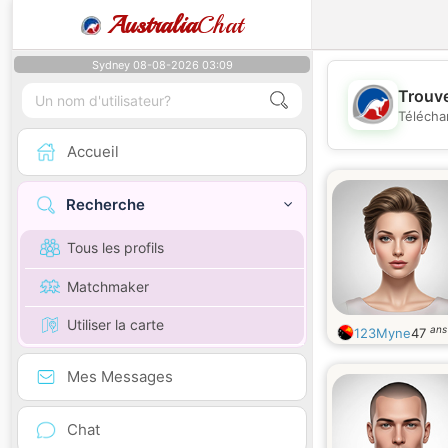
Australia
Chat
Sydney 08-08-2026 03:09
Trouve
Télécha
Accueil
Recherche
Tous les profils
Matchmaker
Utiliser la carte
ans
123Myne
47
Mes Messages
Chat