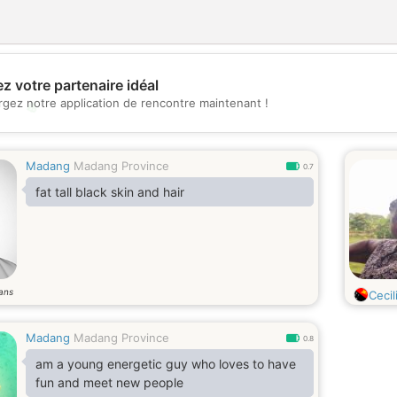
z votre partenaire idéal
rgez notre application de rencontre maintenant !
💖
💕
Madang
Madang Province
0.7
fat tall black skin and hair
ans
Cecil
Madang
Madang Province
0.8
am a young energetic guy who loves to have
fun and meet new people