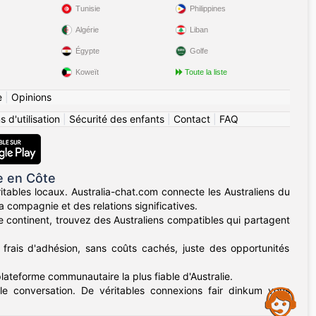
Tunisie
Philippines
Algérie
Liban
Égypte
Golfe
Koweït
Toute la liste
e
|
Opinions
 d'utilisation
|
Sécurité des enfants
|
Contact
|
FAQ
e en Côte
itables locaux. Australia-chat.com connecte les Australiens du
 compagnie et des relations significatives.
e continent, trouvez des Australiens compatibles qui partagent
 frais d'adhésion, sans coûts cachés, juste des opportunités
plateforme communautaire la plus fiable d'Australie.
e conversation. De véritables connexions fair dinkum vous
Assistance