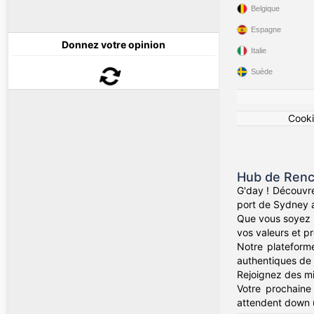
Belgique
Espagne
Donnez votre opinion
Italie
Suède
Cook
Hub de Renc
G'day ! Découvre
port de Sydney a
Que vous soyez d
vos valeurs et pr
Notre plateforme
authentiques de 
Rejoignez des mil
Votre prochaine
attendent down 