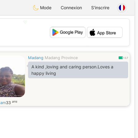
Mode
Connexion
S'inscrire
💖
💕
Madang
Madang Province
0.7
A kind ,loving and caring person.Loves a
happy living
ans
iam
33