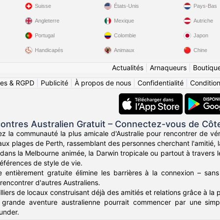
Suisse
États-Unis
Pays-Bas
Angleterre
Mexique
Autriche
Portugal
Colombie
Japon
Handicapés
Animaux
Chine
Actualités
|
Arnaqueurs
|
Boutiqu
ies & RGPD
|
Publicité
|
À propos de nous
|
Confidentialité
|
Conditions
ontres Australien Gratuit – Connectez-vous de Côt
z la communauté la plus amicale d'Australie pour rencontrer de vér
ux plages de Perth, rassemblant des personnes cherchant l'amitié, la
ans la Melbourne animée, la Darwin tropicale ou partout à travers l
éférences de style de vie.
 entièrement gratuite élimine les barrières à la connexion – sans
rencontrer d'autres Australiens.
liers de locaux construisant déjà des amitiés et relations grâce à la 
 grande aventure australienne pourrait commencer par une simpl
under.