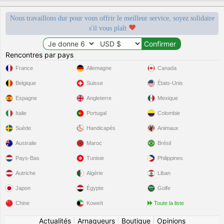
Nous travaillons dur pour vous offrir le meilleur service, soyez solidaire
s'il vous plaît
Rencontres par pays
France
Allemagne
Canada
Belgique
Suisse
États-Unis
Espagne
Angleterre
Mexique
Italie
Portugal
Colombie
Suède
Handicapés
Animaux
Australie
Maroc
Brésil
Pays-Bas
Tunisie
Philippines
Autriche
Algérie
Liban
Japon
Égypte
Golfe
Chine
Koweït
Toute la liste
Actualités
|
Arnaqueurs
|
Boutique
|
Opinions