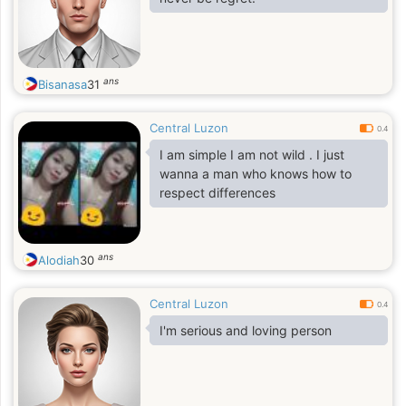
ans
Bisanasa
31
Central Luzon
0.4
I am simple I am not wild . I just
wanna a man who knows how to
respect differences
ans
Alodiah
30
Central Luzon
0.4
I'm serious and loving person