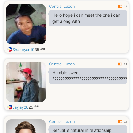
Central Luzon
0.4
Hello hope i can meet the one i can
get along with
ans
Shaneyan19
35
Central Luzon
0.4
Humble sweet
??????????????????????????????????????
ans
Jayjay28
25
Central Luzon
0.4
Se*ual is natural in relationship