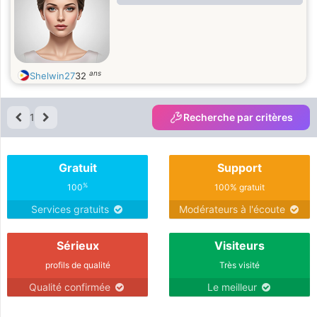
ans
Shelwin27
32
1
Recherche par critères
Gratuit
Support
%
100
100% gratuit
Services gratuits
Modérateurs à l'écoute
Sérieux
Visiteurs
profils de qualité
Très visité
Qualité confirmée
Le meilleur