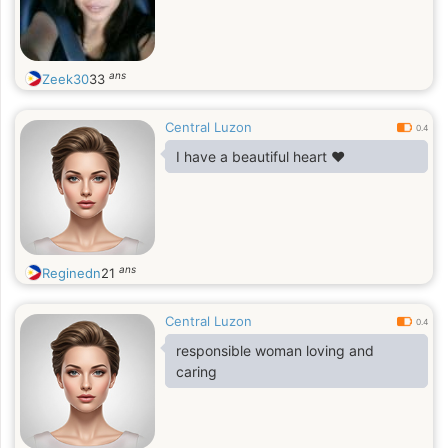
ans
Zeek30
33
Central Luzon
0.4
I have a beautiful heart ❤️
ans
Reginedn
21
Central Luzon
0.4
responsible woman loving and
caring