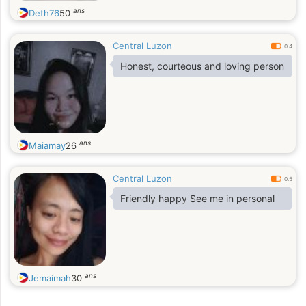
ans
Deth76
50
Central Luzon
0.4
Honest, courteous and loving person
ans
Maiamay
26
Central Luzon
0.5
Friendly happy See me in personal
ans
Jemaimah
30