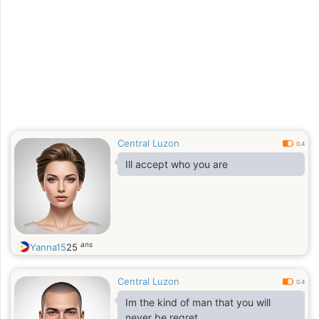
Central Luzon
0.4
Ill accept who you are
ans
Yanna15
25
Central Luzon
0.4
Im the kind of man that you will
never be regret.