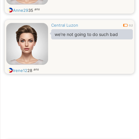
ans
Anne29
35
Central Luzon
0.2
we're not going to do such bad
ans
Irene12
28