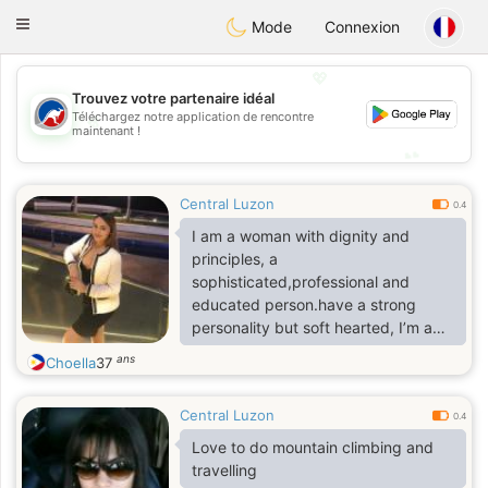
Australia
Chat
Toggle
Mode
Connexion
navigation
💖
Trouvez votre partenaire idéal
💖
Téléchargez notre application de rencontre
maintenant !
💕
💕
Central Luzon
0.4
I am a woman with dignity and
principles, a
sophisticated,professional and
educated person.have a strong
personality but soft hearted, I’m a
business woman and I love business
ans
Choella
37
Travels
Central Luzon
0.4
Love to do mountain climbing and
travelling