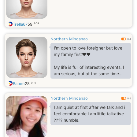
ans
Trella67
59
Northern Mindanao
0.4
I'm open to love foreigner but love
my family first❤️❤️
My life is full of interesting events. I
am serious, but at the same time
know how to enjoy life. I am full of
ans
Babee
28
love to give. I am full of warmth to
share. I am full of kindness. The only
Northern Mindanao
thing I am missing is my beloved
0.5
boy next to me. Do you also think
I am quiet at first after we talk and i
that life without love seems
feel comfortable i am little talkative
incomplete? I believe that love is the
???? humble.
most important thing in this world. , I
have my own photo album so sew