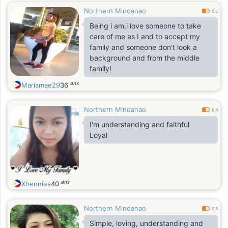
Northern Mindanao
0.5
Being i am,i love someone to take
care of me as I and to accept my
family and someone don't look a
background and from the middle
family!
ans
Mariamae29
36
Northern Mindanao
0.4
I'm understanding and faithful
Loyal
ans
Xhennies
40
Northern Mindanao
0.5
Simple, loving, understanding and