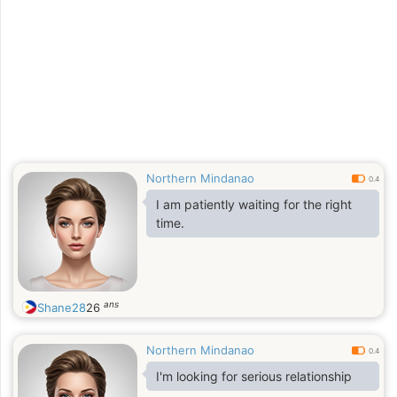
Northern Mindanao
0.4
I am patiently waiting for the right
time.
ans
Shane28
26
Northern Mindanao
0.4
I'm looking for serious relationship