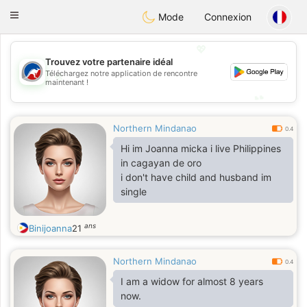
Australia
Chat
Toggle
Mode
Connexion
navigation
💖
Trouvez votre partenaire idéal
Téléchargez notre application de rencontre
💖
maintenant !
💕
💕
Northern Mindanao
0.4
Hi im Joanna micka i live Philippines
in cagayan de oro
i don't have child and husband im
single
ans
Binijoanna
21
Northern Mindanao
0.4
I am a widow for almost 8 years
now.