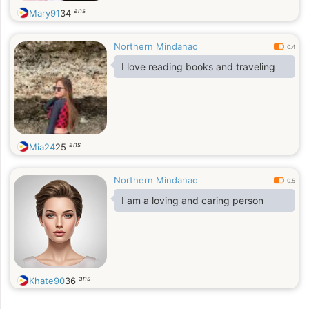
my pictures there..
ans
Mary91
34
Northern Mindanao
0.4
I love reading books and traveling
ans
Mia24
25
Northern Mindanao
0.5
I am a loving and caring person
ans
Khate90
36