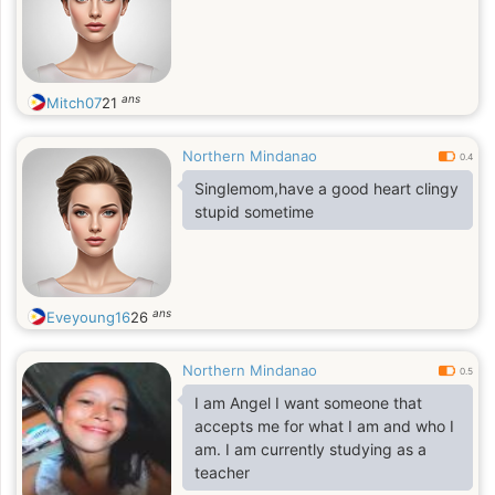
ans
Mitch07
21
Northern Mindanao
0.4
Singlemom,have a good heart clingy
stupid sometime
ans
Eveyoung16
26
Northern Mindanao
0.5
I am Angel I want someone that
accepts me for what I am and who I
am. I am currently studying as a
teacher