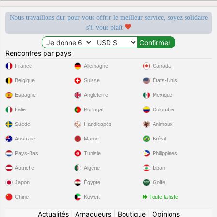
Nous travaillons dur pour vous offrir le meilleur service, soyez solidaire
s'il vous plaît
Rencontres par pays
France
Allemagne
Canada
Belgique
Suisse
États-Unis
Espagne
Angleterre
Mexique
Italie
Portugal
Colombie
Suède
Handicapés
Animaux
Australie
Maroc
Brésil
Pays-Bas
Tunisie
Philippines
Autriche
Algérie
Liban
Japon
Égypte
Golfe
Chine
Koweït
Toute la liste
Actualités
|
Arnaqueurs
|
Boutique
|
Opinions