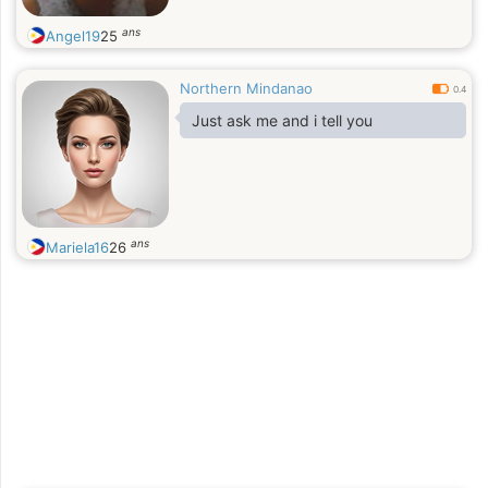
ans
Angel19
25
Northern Mindanao
0.4
Just ask me and i tell you
ans
Mariela16
26