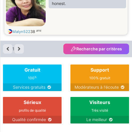
honest.
ans
Malyn522
38
1
Recherche par critères
Gratuit
Support
%
100
100% gratuit
Services gratuits
Modérateurs à l'écoute
Sérieux
Visiteurs
profils de qualité
Très visité
Qualité confirmée
Le meilleur