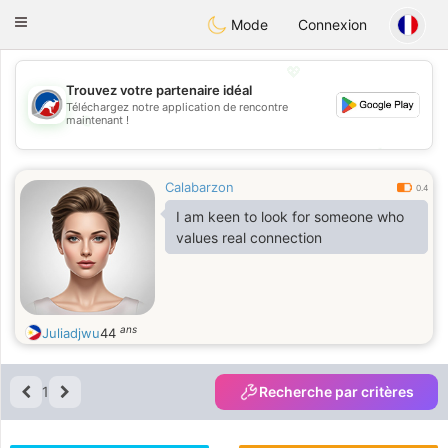
Australia
Chat
Toggle
Mode
Connexion
navigation
💖
Trouvez votre partenaire idéal
Téléchargez notre application de rencontre
💖
maintenant !
💕
💕
Calabarzon
0.4
I am keen to look for someone who
values real connection
ans
Juliadjwu
44
1
Recherche par critères