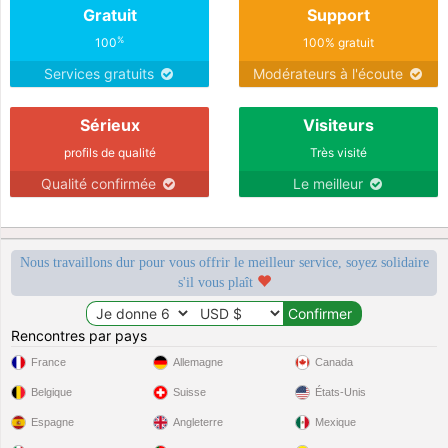
Gratuit
Support
%
100
100% gratuit
Services gratuits
Modérateurs à l'écoute
Sérieux
Visiteurs
profils de qualité
Très visité
Qualité confirmée
Le meilleur
Nous travaillons dur pour vous offrir le meilleur service, soyez solidaire
s'il vous plaît
Rencontres par pays
France
Allemagne
Canada
Belgique
Suisse
États-Unis
Espagne
Angleterre
Mexique