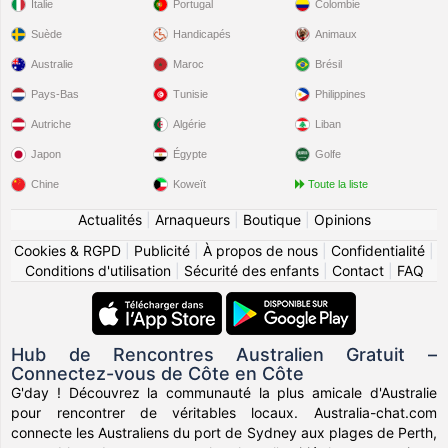
Italie
Portugal
Colombie
Suède
Handicapés
Animaux
Australie
Maroc
Brésil
Pays-Bas
Tunisie
Philippines
Autriche
Algérie
Liban
Japon
Égypte
Golfe
Chine
Koweït
Toute la liste
Actualités
|
Arnaqueurs
|
Boutique
|
Opinions
Cookies & RGPD
|
Publicité
|
À propos de nous
|
Confidentialité
|
Conditions d'utilisation
|
Sécurité des enfants
|
Contact
|
FAQ
Hub de Rencontres Australien Gratuit –
Connectez-vous de Côte en Côte
G'day ! Découvrez la communauté la plus amicale d'Australie
pour rencontrer de véritables locaux. Australia-chat.com
connecte les Australiens du port de Sydney aux plages de Perth,