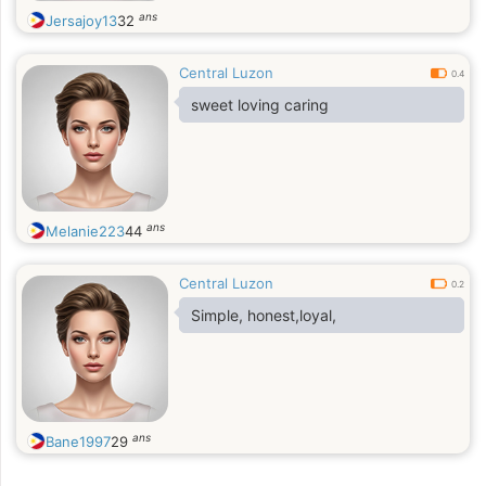
ans
Jersajoy13
32
Central Luzon
0.4
sweet loving caring
ans
Melanie223
44
Central Luzon
0.2
Simple, honest,loyal,
ans
Bane1997
29