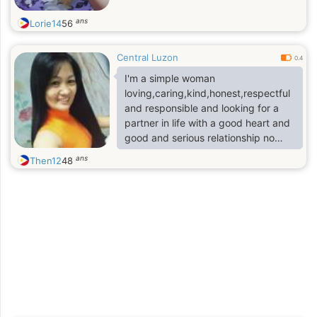
ans
Lorie14
56
Central Luzon
0.4
I'm a simple woman
loving,caring,kind,honest,respectful
and responsible and looking for a
partner in life with a good heart and
good and serious relationship no
game no scammer and no cheating.
ans
Then12
48