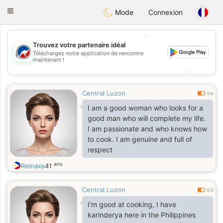
Australia
Chat
Toggle
Mode
Connexion
navigation
💖
Trouvez votre partenaire idéal
Téléchargez notre application de rencontre
💖
maintenant !
💕
💕
Central Luzon
0.4
I am a good woman who looks for a
good man who will complete my life.
I am passionate and who knows how
to cook. I am genuine and full of
respect
ans
Reinaxs
41
Central Luzon
0.3
I'm good at cooking, I have
karinderya here in the Philippines