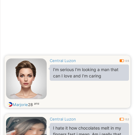
Central Luzon
0.5
I'm serious I'm looking a man that
can I love and I'm caring
ans
Marjorie
28
Central Luzon
0.2
I hate it how chocolates melt in my
fingers fast,i mean. Am i really that