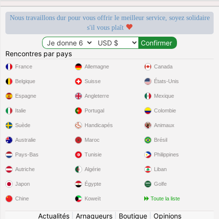
Nous travaillons dur pour vous offrir le meilleur service, soyez solidaire
s'il vous plaît
Rencontres par pays
France
Allemagne
Canada
Belgique
Suisse
États-Unis
Espagne
Angleterre
Mexique
Italie
Portugal
Colombie
Suède
Handicapés
Animaux
Australie
Maroc
Brésil
Pays-Bas
Tunisie
Philippines
Autriche
Algérie
Liban
Japon
Égypte
Golfe
Chine
Koweït
Toute la liste
Actualités
|
Arnaqueurs
|
Boutique
|
Opinions