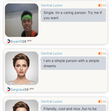
Central Luzon
0.3
Single. Im a caring person. Try me if
you want
ans
Bryan19
28
Central Luzon
0.4
I am a simple person with a simple
dreams
ans
Gargrace
59
Central Luzon
0.4
Friendly, cool and nice ,fun to be