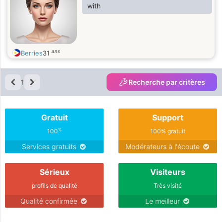
with
ans
Berries
31
1
Recherche par critères
Gratuit
Support
%
100
100% gratuit
Services gratuits
Modérateurs à l'écoute
Sérieux
Visiteurs
profils de qualité
Très visité
Qualité confirmée
Le meilleur