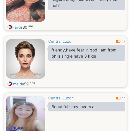
hot?
ans
Favor
30
Central Luzon
0.5
friendy,have fear in god i am from
phils single have 3 kids
ans
Imelda
59
Central Luzon
0.5
Beautiful sexy lovers a