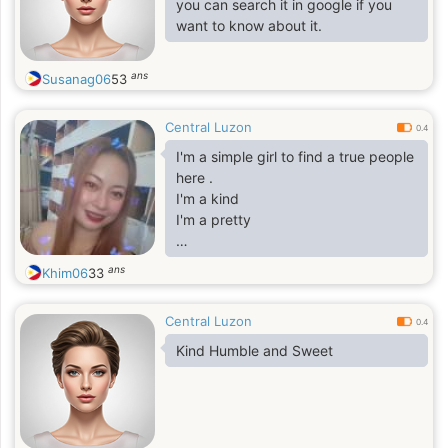
you can search it in google if you
want to know about it.
ans
Susanag06
53
Central Luzon
0.4
I'm a simple girl to find a true people
here .
I'm a kind
I'm a pretty
ans
Khim06
33
Central Luzon
0.4
Kind Humble and Sweet