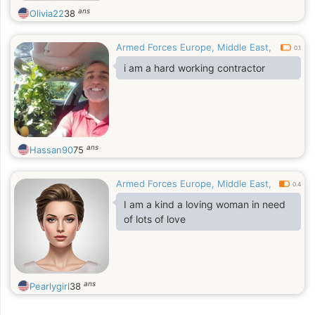
ans
Olivia22
38
Armed Forces Europe, Middle East,
0.1
i am a hard working contractor
ans
Hassan90
75
Armed Forces Europe, Middle East,
0.4
I am a kind a loving woman in need
of lots of love
ans
Pearlygirl
38