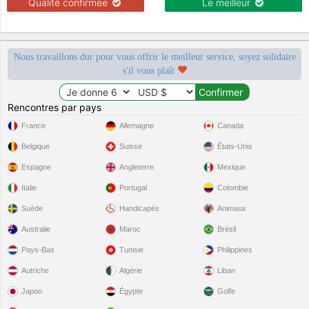
Qualité confirmée
Le meilleur
Nous travaillons dur pour vous offrir le meilleur service, soyez solidaire
s'il vous plaît
Rencontres par pays
France
Allemagne
Canada
Belgique
Suisse
États-Unis
Espagne
Angleterre
Mexique
Italie
Portugal
Colombie
Suède
Handicapés
Animaux
Australie
Maroc
Brésil
Pays-Bas
Tunisie
Philippines
Autriche
Algérie
Liban
Japon
Égypte
Golfe