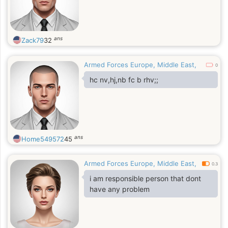
ans
Zack79
32
Armed Forces Europe, Middle East,
0
hc nv,hj,nb fc b rhv;;
ans
Home549572
45
Armed Forces Europe, Middle East,
0.3
i am responsible person that dont
have any problem