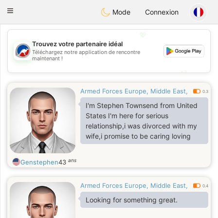
Australia
Chat
Toggle
Mode
Connexion
navigation
💖
Trouvez votre partenaire idéal
Téléchargez notre application de rencontre
💖
maintenant !
💕
💕
Armed Forces Europe, Middle East,
0.3
I'm Stephen Townsend from United
States I'm here for serious
relationship,i was divorced with my
wife,i promise to be caring loving
ans
Genstephen
43
Armed Forces Europe, Middle East,
0.4
Looking for something great.