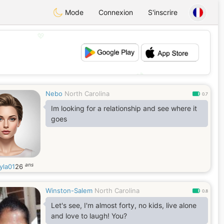
Mode
Connexion
S'inscrire
💖
💕
Nebo
North Carolina
0.7
Im looking for a relationship and see where it
goes
ans
yla01
26
Winston-Salem
North Carolina
0.8
Let's see, I'm almost forty, no kids, live alone
and love to laugh! You?