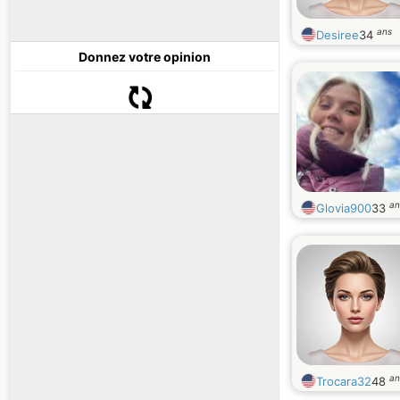
ans
Desiree
34
Donnez votre opinion
an
Glovia900
33
an
Trocara32
48