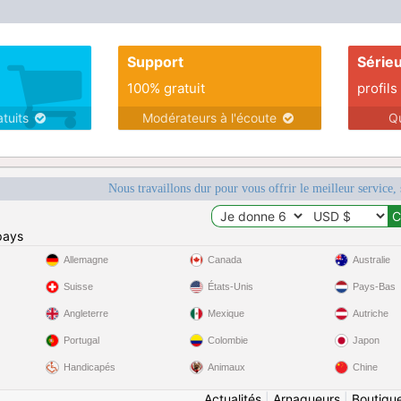
me,he means it but that seem to be hard to
find. I want to travel for pleasure while I'm
able, but want
Support
Série
100% gratuit
profils
atuits
Modérateurs à l'écoute
Q
Nous travaillons dur pour vous offrir le meilleur service, 
pays
Allemagne
Canada
Australie
Suisse
États-Unis
Pays-Bas
Angleterre
Mexique
Autriche
Portugal
Colombie
Japon
Handicapés
Animaux
Chine
Actualités
|
Arnaqueurs
|
Boutiqu