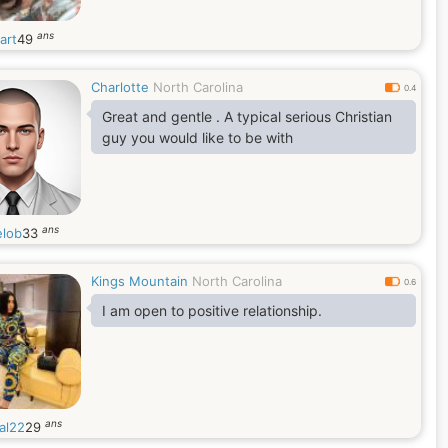
ans
art
49
Charlotte
North Carolina
0.4
Great and gentle . A typical serious Christian
guy you would like to be with
ans
elob
33
Kings Mountain
North Carolina
0.6
I am open to positive relationship.
ans
al22
29