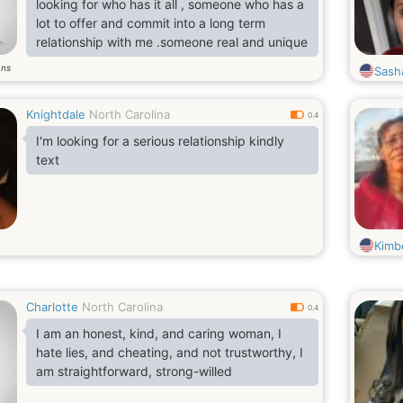
looking for who has it all , someone who has a
lot to offer and commit into a long term
relationship with me .someone real and unique
ans
Sash
Knightdale
North Carolina
0.4
I'm looking for a serious relationship kindly
text
Kimbe
Charlotte
North Carolina
0.4
I am an honest, kind, and caring woman, I
hate lies, and cheating, and not trustworthy, I
am straightforward, strong-willed