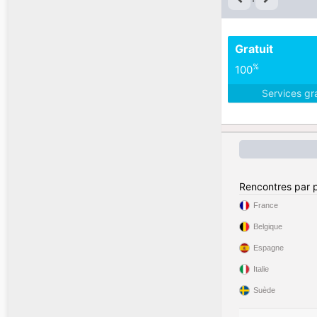
Gratuit
%
100
Services gr
Rencontres par 
France
Belgique
Espagne
Italie
Suède