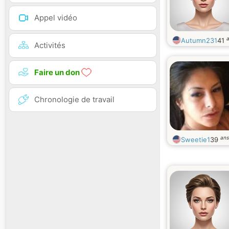
Appel vidéo
Autumn231
41
Activités
Faire un don
Chronologie de travail
ans
Sweetie1
39