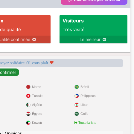
ux
Visiteurs
 de qualité
Très visité
ualité confirmée
Le meilleur
soyez solidaire s'il vous plaît
Maroc
Brésil
Tunisie
Philippines
Algérie
Liban
Égypte
Golfe
Koweït
Toute la liste
e
|
Opinions