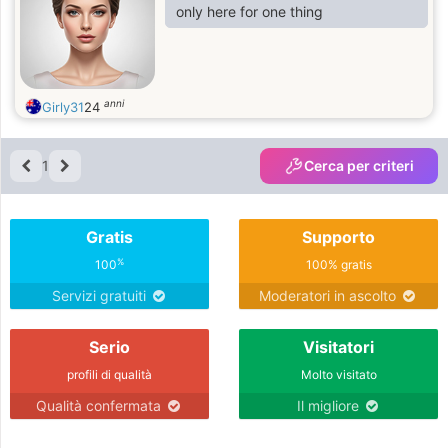
only here for one thing
anni
Girly31
24
1
Cerca per criteri
Gratis
Supporto
%
100
100% gratis
Servizi gratuiti
Moderatori in ascolto
Serio
Visitatori
profili di qualità
Molto visitato
Qualità confermata
Il migliore