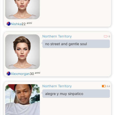
anni
Nishka
22
Northern Territory
0
no street and gentle soul
anni
Alexmorgan
30
Northern Territory
0.4
alegre y muy sinpatico