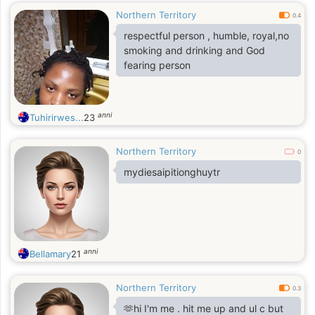
Northern Territory
0.4
respectful person , humble, royal,no
smoking and drinking and God
fearing person
anni
Tuhirirwes...
23
Northern Territory
0
mydiesaipitionghuytr
anni
Bellamary
21
Northern Territory
0.3
🫶hi I'm me . hit me up and ul c but