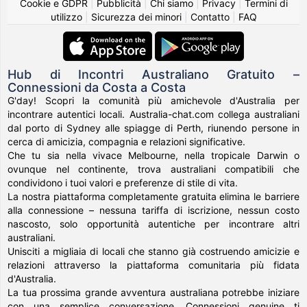
Cookie e GDPR
|
Pubblicità
|
Chi siamo
|
Privacy
|
Termini di
utilizzo
|
Sicurezza dei minori
|
Contatto
|
FAQ
Hub di Incontri Australiano Gratuito –
Connessioni da Costa a Costa
G'day! Scopri la comunità più amichevole d'Australia per
incontrare autentici locali. Australia-chat.com collega australiani
dal porto di Sydney alle spiagge di Perth, riunendo persone in
cerca di amicizia, compagnia e relazioni significative.
Che tu sia nella vivace Melbourne, nella tropicale Darwin o
ovunque nel continente, trova australiani compatibili che
condividono i tuoi valori e preferenze di stile di vita.
La nostra piattaforma completamente gratuita elimina le barriere
alla connessione – nessuna tariffa di iscrizione, nessun costo
nascosto, solo opportunità autentiche per incontrare altri
australiani.
Unisciti a migliaia di locali che stanno già costruendo amicizie e
relazioni attraverso la piattaforma comunitaria più fidata
d'Australia.
La tua prossima grande avventura australiana potrebbe iniziare
con una semplice conversazione. Connessioni genuine ti