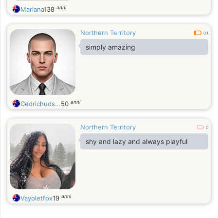
anni
Mariana1
38
Northern Territory
0.1
simply amazing
anni
Cedrichuds...
50
Northern Territory
0
shy and lazy and always playful
anni
Vayoletfox
19