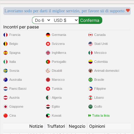
Lavoriamo sodo per darti il miglior servizio, per favore sii di supporto
Incontri per paese
Francia
Germania
Canada
Belgio
Svizzera
Stati Uniti
Spagna
Inghilterra
Messico
Italia
Portogallo
Colombia
Svezia
Disabili
Animali domestici
Australia
Marocco
Brasile
Paesi Bassi
Tunisia
Filippine
Austria
Algeria
Libano
Giappone
Egitto
Golfo
Cina
Kuwait
Tutta la lista
Notizie
|
Truffatori
|
Negozio
|
Opinioni