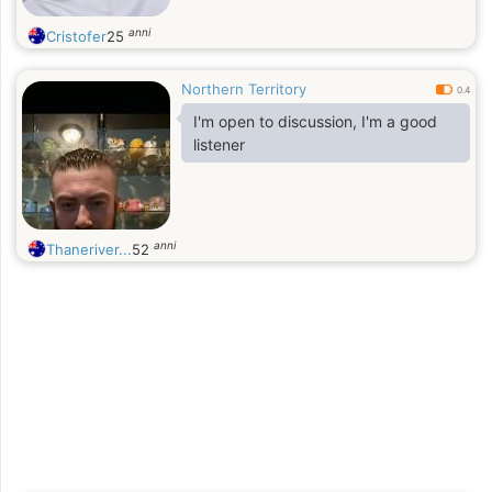
anni
Cristofer
25
Northern Territory
0.4
I'm open to discussion, I'm a good
listener
anni
Thaneriver...
52