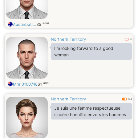
anni
Austinbutl...
35
Northern Territory
0
I'm looking forward to a good
woman
anni
Mm10100748
61
Northern Territory
0.4
Je suis une femme respectueuse
sincère honnête envers les hommes