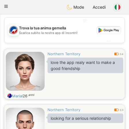
Australia
Chat
Toggle
Mode
Accedi
navigation
💖
Trova la tua anima gemella
💖
Scarica subito la nostra app di incontri!
💕
💕
Northern Territory
0.4
love the app realy want to make a
good friendship
anni
Marial
26
Northern Territory
0.3
looking for a serious relationship