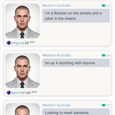
Western Australia
0.7
I'm a Batman on the streets and a
joker in the sheets
anni
Kingcole
38
Western Australia
0.8
Im up 4 anything with anyone
anni
Bijimi1985
40
Western Australia
0.7
Looking to meet someone