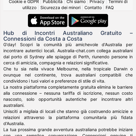
Cookie e GDPR
|
Pubblicità
|
Chi siamo
|
Privacy
|
Termini di
utilizzo
|
Sicurezza dei minori
|
Contatto
|
FAQ
Hub di Incontri Australiano Gratuito –
Connessioni da Costa a Costa
G'day! Scopri la comunità più amichevole d'Australia per
incontrare autentici locali. Australia-chat.com collega australiani
dal porto di Sydney alle spiagge di Perth, riunendo persone in
cerca di amicizia, compagnia e relazioni significative.
Che tu sia nella vivace Melbourne, nella tropicale Darwin o
ovunque nel continente, trova australiani compatibili che
condividono i tuoi valori e preferenze di stile di vita.
La nostra piattaforma completamente gratuita elimina le barriere
alla connessione – nessuna tariffa di iscrizione, nessun costo
nascosto, solo opportunità autentiche per incontrare altri
australiani.
Unisciti a migliaia di locali che stanno già costruendo amicizie e
relazioni attraverso la piattaforma comunitaria più fidata
d'Australia.
La tua prossima grande avventura australiana potrebbe iniziare
con una semplice conversazione. Connessioni genuine ti