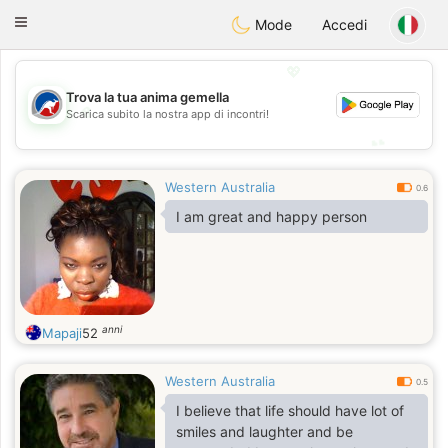
Australia
Chat
Toggle
Mode
Accedi
navigation
💖
Trova la tua anima gemella
💖
Scarica subito la nostra app di incontri!
💕
💕
Western Australia
0.6
I am great and happy person
anni
Mapaji
52
Western Australia
0.5
I believe that life should have lot of
smiles and laughter and be