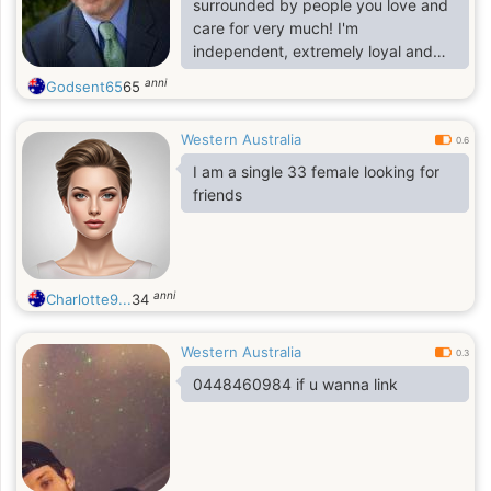
surrounded by people you love and
care for very much! I'm
independent, extremely loyal and
generous to those I care about. I
anni
Godsent65
65
believe it's not the quantity of time
spent together, It's the quality of
Western Australia
time spent together.I can be shy at
0.6
first, but watch out once I get to
I am a single 33 female looking for
know you. I have a wonderful life,
friends
but would love to have someone to
enhance my life with companionship,
and everything else that goes along
with it.
anni
Charlotte9...
34
Western Australia
0.3
0448460984 if u wanna link