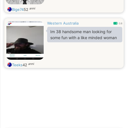
anni
Bige74
52
Western Australia
0.8
Im 38 handsome man looking for
some fun with a like minded woman
anni
Teeks
42