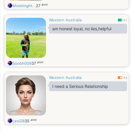
anni
Moistnight...
27
Western Australia
0.7
am honest loyal, no lies,helpful
anni
Soobh009
37
Western Australia
0.3
I need a Serious Relationship
anni
Lexi28
35