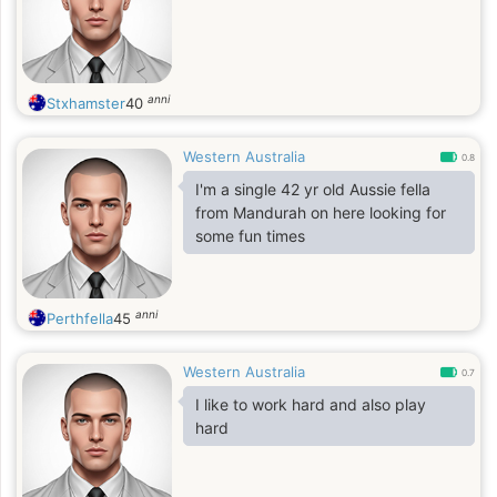
anni
Stxhamster
40
Western Australia
0.8
I'm a single 42 yr old Aussie fella
from Mandurah on here looking for
some fun times
anni
Perthfella
45
Western Australia
0.7
I like to work hard and also play
hard