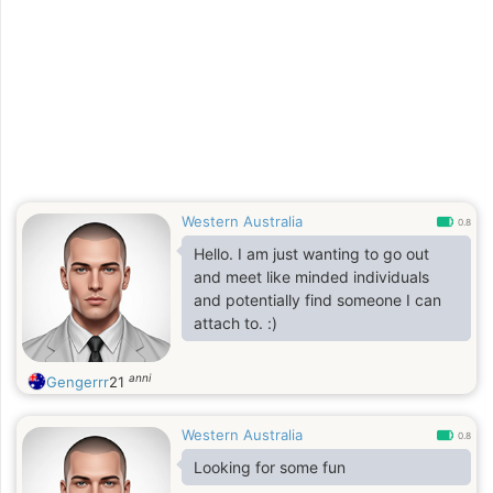
Western Australia
0.8
Hello. I am just wanting to go out
and meet like minded individuals
and potentially find someone I can
attach to. :)
anni
Gengerrr
21
Western Australia
0.8
Looking for some fun