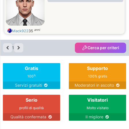
anni
Mack922
35
1
Cerca per criteri
Gratis
Supporto
%
100
100% gratis
Servizi gratuiti
Moderatori in ascolto
Serio
Visitatori
profili di qualità
Molto visitato
Qualità confermata
Il migliore