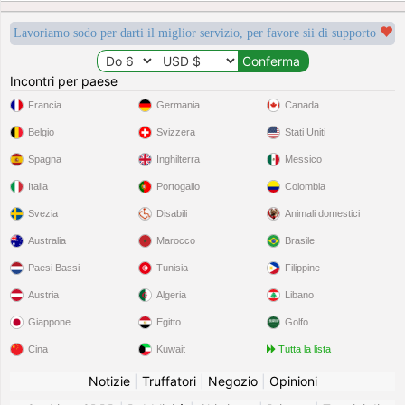
Lavoriamo sodo per darti il miglior servizio, per favore sii di supporto
Incontri per paese
Francia
Germania
Canada
Belgio
Svizzera
Stati Uniti
Spagna
Inghilterra
Messico
Italia
Portogallo
Colombia
Svezia
Disabili
Animali domestici
Australia
Marocco
Brasile
Paesi Bassi
Tunisia
Filippine
Austria
Algeria
Libano
Giappone
Egitto
Golfo
Cina
Kuwait
Tutta la lista
Notizie
|
Truffatori
|
Negozio
|
Opinioni