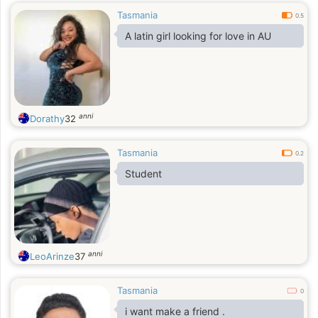
Tasmania
0.5
A latin girl looking for love in AU
anni
Dorathy
32
Tasmania
0.2
Student
anni
LeoArinze
37
Tasmania
0
i want make a friend .