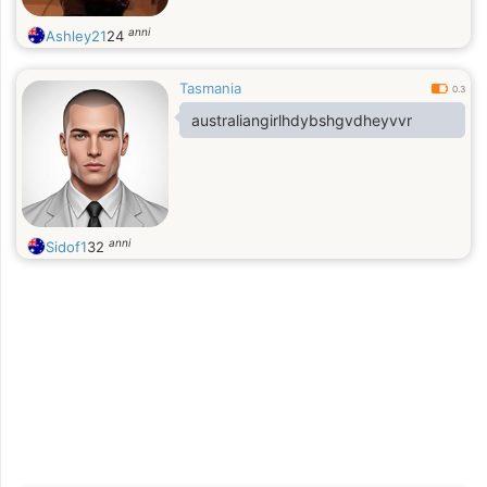
anni
Ashley21
24
Tasmania
0.3
australiangirlhdybshgvdheyvvr
anni
Sidof1
32