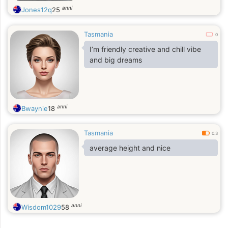
anni
Jones12q
25
Tasmania
0
I’m friendly creative and chill vibe
and big dreams
anni
Bwaynie
18
Tasmania
0.3
average height and nice
anni
Wisdom1029
58