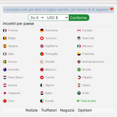
Lavoriamo sodo per darti il miglior servizio, per favore sii di supporto
Incontri per paese
Francia
Germania
Canada
Belgio
Svizzera
Stati Uniti
Spagna
Inghilterra
Messico
Italia
Portogallo
Colombia
Svezia
Disabili
Animali domestici
Australia
Marocco
Brasile
Paesi Bassi
Tunisia
Filippine
Austria
Algeria
Libano
Giappone
Egitto
Golfo
Cina
Kuwait
Tutta la lista
Notizie
|
Truffatori
|
Negozio
|
Opinioni