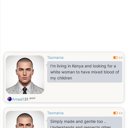
Tasmania
0.3
I'm living in Kenya and looking for a
white woman to have mixed blood of
my children
anni
Amaal1
31
Tasmania
0.3
Simply made and gentle too ..
Understands and respects other