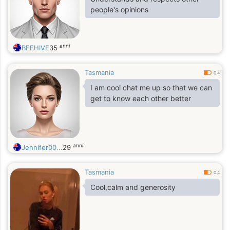
people's opinions
anni
BEEHIVE
35
Tasmania
0.4
I am cool chat me up so that we can
get to know each other better
anni
Jennifer00...
29
Tasmania
0.4
Cool,calm and generosity