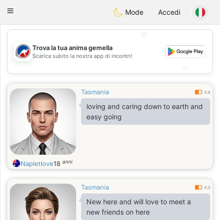
Australia
Chat
Toggle
Mode
Accedi
navigation
💖
Trova la tua anima gemella
💖
Scarica subito la nostra app di incontri!
💕
💕
Tasmania
0.4
loving and caring down to earth and
easy going
anni
Napletlove
18
Tasmania
0.3
New here and will love to meet a
new friends on here