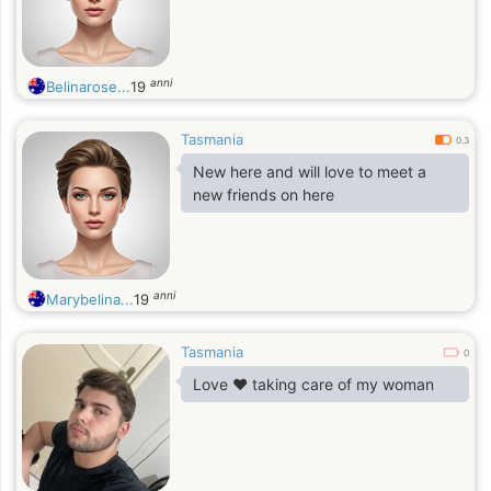
anni
Belinarose...
19
Tasmania
0.3
New here and will love to meet a
new friends on here
anni
Marybelina...
19
Tasmania
0
Love ❤️ taking care of my woman