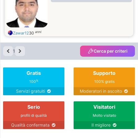
anni
Zawar12
30
1
Cerca per criteri
Gratis
Supporto
%
100
100% gratis
Servizi gratuiti
Moderatori in ascolto
Serio
Visitatori
profili di qualità
Molto visitato
Qualità confermata
Il migliore