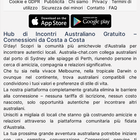
Cookie e GDPR
|
Pubblicità
|
Chi siamo
|
Privacy
|
Termini di
utilizzo
|
Sicurezza dei minori
|
Contatto
|
FAQ
Hub di Incontri Australiano Gratuito –
Connessioni da Costa a Costa
G'day! Scopri la comunità più amichevole d'Australia per
incontrare autentici locali. Australia-chat.com collega australiani
dal porto di Sydney alle spiagge di Perth, riunendo persone in
cerca di amicizia, compagnia e relazioni significative.
Che tu sia nella vivace Melbourne, nella tropicale Darwin o
ovunque nel continente, trova australiani compatibili che
condividono i tuoi valori e preferenze di stile di vita.
La nostra piattaforma completamente gratuita elimina le barriere
alla connessione – nessuna tariffa di iscrizione, nessun costo
nascosto, solo opportunità autentiche per incontrare altri
australiani.
Unisciti a migliaia di locali che stanno già costruendo amicizie e
relazioni attraverso la piattaforma comunitaria più fidata
d'Australia.
La tua prossima grande avventura australiana potrebbe iniziare
con una semplice conversazione. Connessioni genuine ti