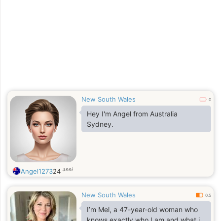
New South Wales
0
Hey I'm Angel from Australia
Sydney.
anni
Angel1273
24
New South Wales
0.5
I’m Mel, a 47-year-old woman who
knows exactly who I am and what i