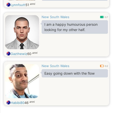
that hurts.
anni
Lynnfsutt
51
New South Wales
0.7
I am a happy humourous person
looking for my other half.
anni
Gazthewiz
60
New South Wales
0.2
Easy going down with the flow
anni
Habibi80
46