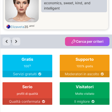
economics, sweet, kind, and
intelligent
anni
Elizaveta
35
1
Cerca per criteri
Gratis
Supporto
%
100
100% gratis
Servizi gratuiti
Moderatori in ascolto
Serio
Visitatori
profili di qualità
Molto visitato
Qualità confermata
Il migliore