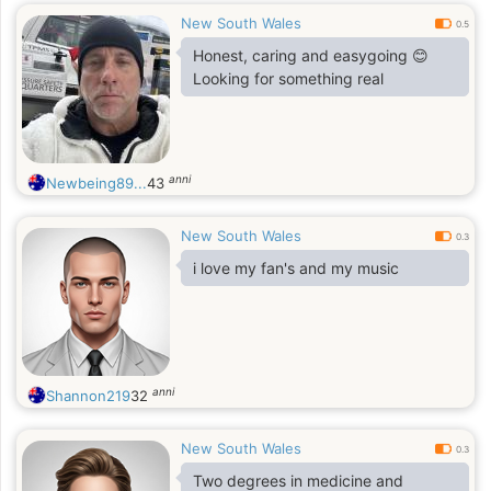
New South Wales
0.5
Honest, caring and easygoing 😊
Looking for something real
anni
Newbeing89...
43
New South Wales
0.3
i love my fan's and my music
anni
Shannon219
32
New South Wales
0.3
Two degrees in medicine and