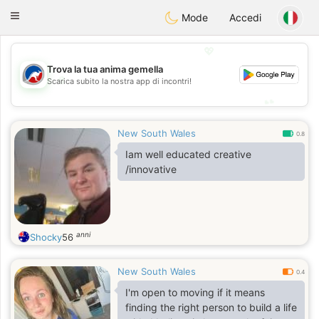
Australia
Chat
Toggle
Mode
Accedi
navigation
💖
Trova la tua anima gemella
💖
Scarica subito la nostra app di incontri!
💕
💕
New South Wales
0.8
Iam well educated creative
/innovative
anni
Shocky
56
New South Wales
0.4
I'm open to moving if it means
finding the right person to build a life