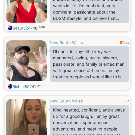
wants in life. I’m confident, very
dominant, passionate about the
BDSM lifestyle, and believe that
trust, honesty, respect, and strong
anni
Beauty247
48
communication are the foundation of
any real connection. I enjoy deep
New South Wales
conversations, exciting experiences,
0.5
laughter, loyalty, and building a
I'll consider myself a very well
meaningful bond with the right
mannered, loving, polite, sincere,
person.
passionate, and family oriented man
with great sense of humor. I enjoy
treating people as i would like to be
treated, with love and respect.
anni
Richiej887
41
New South Wales
0
Kind-hearted, confident, and always
up for a good laugh. I enjoy great
conversations, spontaneous
adventures, and meeting people