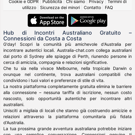
Cookie e GDPR
|
Pubblicità
|
Chi siamo
|
Privacy
|
Termini di
utilizzo
|
Sicurezza dei minori
|
Contatto
|
FAQ
Hub di Incontri Australiano Gratuito –
Connessioni da Costa a Costa
G'day! Scopri la comunità più amichevole d'Australia per
incontrare autentici locali. Australia-chat.com collega australiani
dal porto di Sydney alle spiagge di Perth, riunendo persone in
cerca di amicizia, compagnia e relazioni significative.
Che tu sia nella vivace Melbourne, nella tropicale Darwin o
ovunque nel continente, trova australiani compatibili che
condividono i tuoi valori e preferenze di stile di vita.
La nostra piattaforma completamente gratuita elimina le barriere
alla connessione – nessuna tariffa di iscrizione, nessun costo
nascosto, solo opportunità autentiche per incontrare altri
australiani.
Unisciti a migliaia di locali che stanno già costruendo amicizie e
relazioni attraverso la piattaforma comunitaria più fidata
d'Australia.
La tua prossima grande avventura australiana potrebbe iniziare
con una semplice conversazione. Connessioni genuine ti