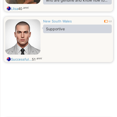
who are genuine and know how to
enjoy life. Looking for someone who
anni
Llisa
40
can make me smile and build a real
connection along the way.
New South Wales
0.1
Supportive
anni
Successful...
51