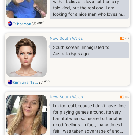
with. I believe in love not the fairy
tale kind, but the real one. I am
looking for a nice man who loves me,
and willing to share each great
anni
Triharmon
35
moments with me, loves to devote
his precious life with me. My dream
New South Wales
is to find someone who can share
0.4
life's little adventures with me and
South Korean, Immigrated to
grow together in love.
Australia 5yrs ago
anni
Kimyunah12...
37
New South Wales
0.5
I'm for real because i don't have time
for playing games around. Its very
harmful when someone hurt another
good feelings. In fact, many times I
felt I was taken advantage of and