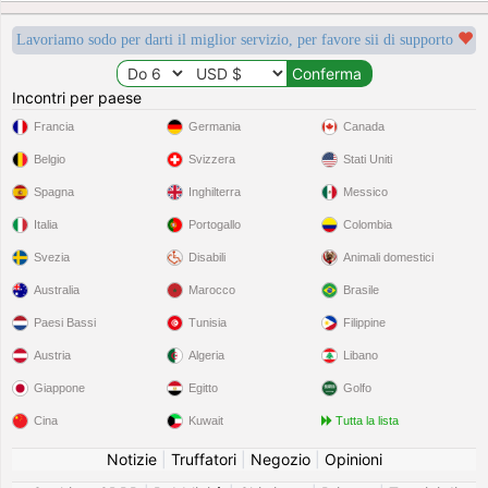
Lavoriamo sodo per darti il miglior servizio, per favore sii di supporto
Incontri per paese
Francia
Germania
Canada
Belgio
Svizzera
Stati Uniti
Spagna
Inghilterra
Messico
Italia
Portogallo
Colombia
Svezia
Disabili
Animali domestici
Australia
Marocco
Brasile
Paesi Bassi
Tunisia
Filippine
Austria
Algeria
Libano
Giappone
Egitto
Golfo
Cina
Kuwait
Tutta la lista
Notizie
|
Truffatori
|
Negozio
|
Opinioni