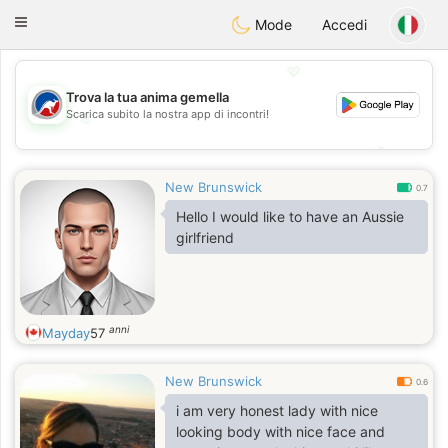
Australia
Chat
Toggle
Mode
Accedi
navigation
💖
Trova la tua anima gemella
Scarica subito la nostra app di incontri!
💖
💕
💕
New Brunswick
0.7
Hello I would like to have an Aussie
girlfriend
anni
Mayday
57
New Brunswick
0.6
i am very honest lady with nice
looking body with nice face and