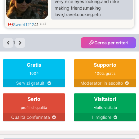
very nice eyes looking.and i like
making friends,making
love,travel.cooking.etc
anni
Sweet1212
41
1
Cerca per criteri
Gratis
Supporto
%
100
100% gratis
Servizi gratuiti
Moderatori in ascolto
Serio
Visitatori
profili di qualità
Molto visitato
Qualità confermata
Il migliore