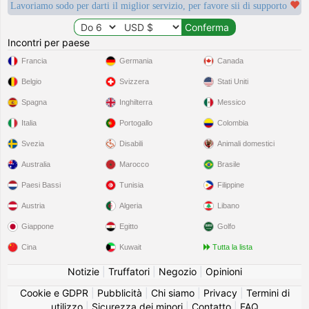
Lavoriamo sodo per darti il miglior servizio, per favore sii di supporto
Incontri per paese
Francia
Germania
Canada
Belgio
Svizzera
Stati Uniti
Spagna
Inghilterra
Messico
Italia
Portogallo
Colombia
Svezia
Disabili
Animali domestici
Australia
Marocco
Brasile
Paesi Bassi
Tunisia
Filippine
Austria
Algeria
Libano
Giappone
Egitto
Golfo
Cina
Kuwait
Tutta la lista
Notizie
|
Truffatori
|
Negozio
|
Opinioni
Cookie e GDPR
|
Pubblicità
|
Chi siamo
|
Privacy
|
Termini di
utilizzo
|
Sicurezza dei minori
|
Contatto
|
FAQ