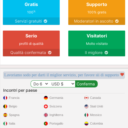
Gratis
Supporto
%
100
100% gratis
Servizi gratuiti
Moderatori in ascolto
Serio
Visitatori
profili di qualità
Molto visitato
Qualità confermata
Il migliore
Lavoriamo sodo per darti il miglior servizio, per favore sii di supporto
Incontri per paese
Francia
Germania
Canada
Belgio
Svizzera
Stati Uniti
Spagna
Inghilterra
Messico
Italia
Portogallo
Colombia