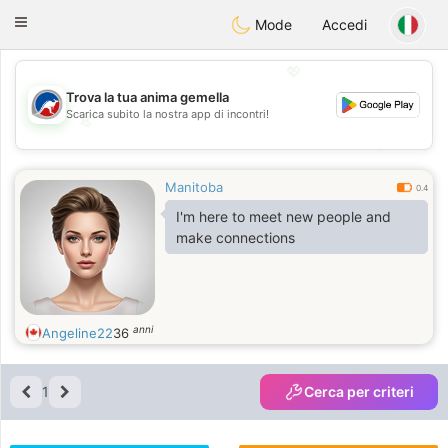
Australia
Chat
Toggle
Mode
Accedi
navigation
💖
Trova la tua anima gemella
Scarica subito la nostra app di incontri!
💖
💕
💕
Manitoba
0.4
I'm here to meet new people and
make connections
anni
Angeline22
36
1
Cerca per criteri