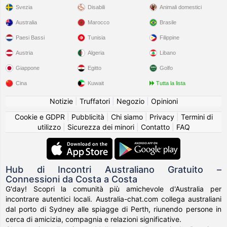
Svezia
Disabili
Animali domestici
Australia
Marocco
Brasile
Paesi Bassi
Tunisia
Filippine
Austria
Algeria
Libano
Giappone
Egitto
Golfo
Cina
Kuwait
Tutta la lista
Notizie
|
Truffatori
|
Negozio
|
Opinioni
Cookie e GDPR
|
Pubblicità
|
Chi siamo
|
Privacy
|
Termini di
utilizzo
|
Sicurezza dei minori
|
Contatto
|
FAQ
Hub di Incontri Australiano Gratuito –
Connessioni da Costa a Costa
G'day! Scopri la comunità più amichevole d'Australia per
incontrare autentici locali. Australia-chat.com collega australiani
dal porto di Sydney alle spiagge di Perth, riunendo persone in
cerca di amicizia, compagnia e relazioni significative.