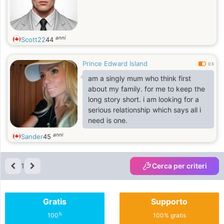
anni
Scott22
44
Prince Edward Island
0.5
am a singly mum who think first
about my family. for me to keep the
long story short. i am looking for a
serious relationship which says all i
need is one.
anni
Sander
45
1
Cerca per criteri
Gratis
Supporto
%
100
100% gratis