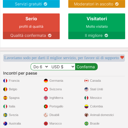
Servizi gratuiti
Moderatori in ascolto
Serio
Visitatori
profili di qualità
Molto visitato
Qualità confermata
Il migliore
Lavoriamo sodo per darti il miglior servizio, per favore sii di supporto
Incontri per paese
Francia
Germania
Canada
Belgio
Svizzera
Stati Uniti
Spagna
Inghilterra
Messico
Italia
Portogallo
Colombia
Svezia
Disabili
Animali domestici
Australia
Marocco
Brasile