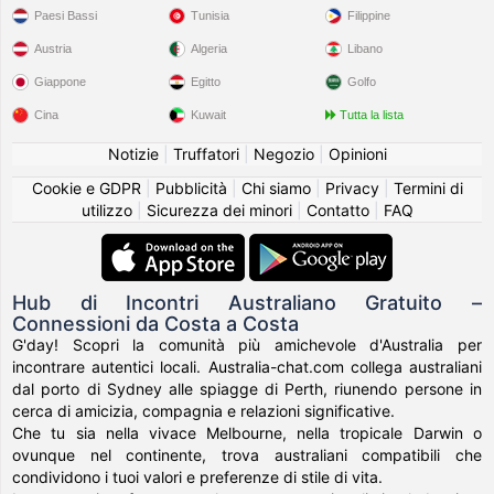
Paesi Bassi
Tunisia
Filippine
Austria
Algeria
Libano
Giappone
Egitto
Golfo
Cina
Kuwait
Tutta la lista
Notizie
|
Truffatori
|
Negozio
|
Opinioni
Cookie e GDPR
|
Pubblicità
|
Chi siamo
|
Privacy
|
Termini di
utilizzo
|
Sicurezza dei minori
|
Contatto
|
FAQ
Hub di Incontri Australiano Gratuito –
Connessioni da Costa a Costa
G'day! Scopri la comunità più amichevole d'Australia per
incontrare autentici locali. Australia-chat.com collega australiani
dal porto di Sydney alle spiagge di Perth, riunendo persone in
cerca di amicizia, compagnia e relazioni significative.
Che tu sia nella vivace Melbourne, nella tropicale Darwin o
ovunque nel continente, trova australiani compatibili che
condividono i tuoi valori e preferenze di stile di vita.