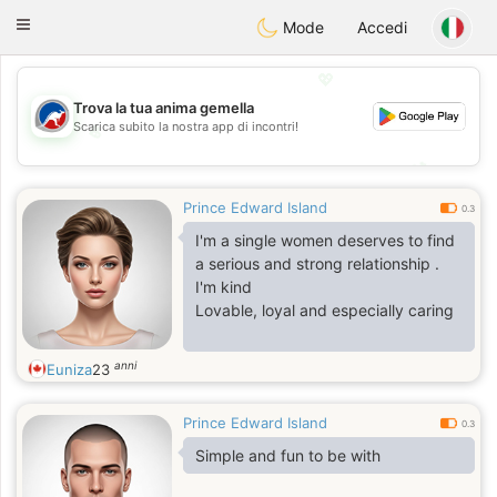
Australia
Chat
Toggle
Mode
Accedi
navigation
💖
Trova la tua anima gemella
Scarica subito la nostra app di incontri!
💖
💕
💕
Prince Edward Island
0.3
I'm a single women deserves to find
a serious and strong relationship .
I'm kind
Lovable, loyal and especially caring
anni
Euniza
23
Prince Edward Island
0.3
Simple and fun to be with