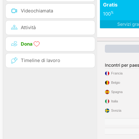
Gratis
Videochiamata
%
100
Servizi gra
Attività
Dona
Timeline di lavoro
Incontri per pae
Francia
Belgio
Spagna
Italia
Svezia