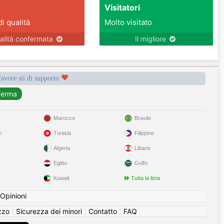
Visitatori
di qualità
Molto visitato
alità confermata
Il migliore
favore sii di supporto
Marocco
Brasile
i
Tunisia
Filippine
Algeria
Libano
Egitto
Golfo
Kuwait
Tutta la lista
Opinioni
izzo
|
Sicurezza dei minori
|
Contatto
|
FAQ