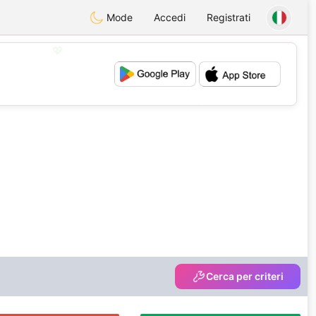
Mode
Accedi
Registrati
💖
💕
Cerca per criteri