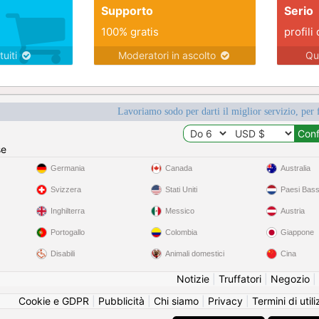
Supporto
Serio
100% gratis
profili 
tuiti
Moderatori in ascolto
Qu
Lavoriamo sodo per darti il miglior servizio, per 
se
Germania
Canada
Australia
Svizzera
Stati Uniti
Paesi Bass
Inghilterra
Messico
Austria
Portogallo
Colombia
Giappone
Disabili
Animali domestici
Cina
Notizie
|
Truffatori
|
Negozio
|
Cookie e GDPR
|
Pubblicità
|
Chi siamo
|
Privacy
|
Termini di util