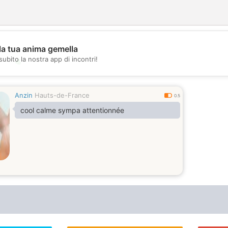
la tua anima gemella
subito la nostra app di incontri!
💖
💕
Anzin
Hauts-de-France
0.5
cool calme sympa attentionnée