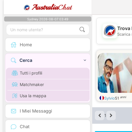
Australia
Chat
Sydney 2026-08-07 03:49
Trova 
Scarica 
Home
Cerca
Tutti i profili
Matchmaker
Usa la mappa
anni
Sylvio
51
I Miei Messaggi
1
Chat