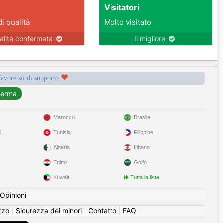
Visitatori
di qualità
Molto visitato
alità confermata
Il migliore
favore sii di supporto
Marocco
Brasile
i
Tunisia
Filippine
Algeria
Libano
Egitto
Golfo
Kuwait
Tutta la lista
Opinioni
izzo
|
Sicurezza dei minori
|
Contatto
|
FAQ