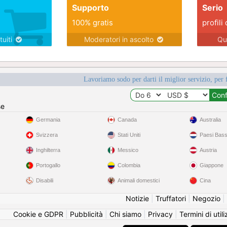
Supporto
Serio
100% gratis
profili 
tuiti
Moderatori in ascolto
Qu
Lavoriamo sodo per darti il miglior servizio, per 
se
Germania
Canada
Australia
Svizzera
Stati Uniti
Paesi Bass
Inghilterra
Messico
Austria
Portogallo
Colombia
Giappone
Disabili
Animali domestici
Cina
Notizie
|
Truffatori
|
Negozio
|
Cookie e GDPR
|
Pubblicità
|
Chi siamo
|
Privacy
|
Termini di util