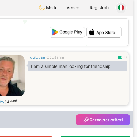
Mode
Accedi
Registrati
💖
💕
Toulouse
Occitanie
0.8
I am a simple man looking for friendship
anni
oby
54
Cerca per criteri