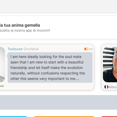
la tua anima gemella
subito la nostra app di incontri!
💖
💕
Toulouse
Occitanie
0.3
I am here ideally looking for the soul mate
seen that I am new to start with a beautiful
friendship and let itself make the evolution
naturally, without confusions respecting the
other this seems very important to me.
But if happiness knocked at my door I could
nni
Alin
offer a beautiful love story to the one who
wants
of me because I am a whole and sincere
person.