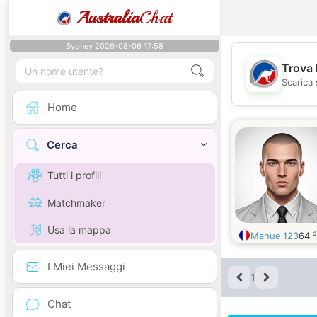
Australia
Chat
Sydney 2026-08-06 17:58
Trova 
Scarica 
Home
Cerca
Tutti i profili
Matchmaker
Usa la mappa
a
Manuel123
64
I Miei Messaggi
1
Chat