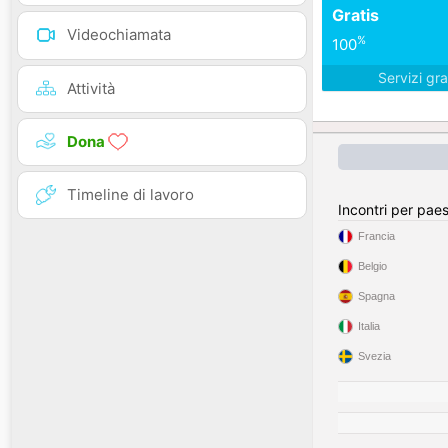
Gratis
Videochiamata
%
100
Servizi gra
Attività
Dona
Timeline di lavoro
Incontri per pae
Francia
Belgio
Spagna
Italia
Svezia