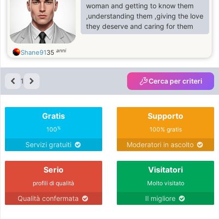
woman and getting to know them
,understanding them ,giving the love
they deserve and caring for them
anni
Shane91
35
1
Cerca per criteri
Gratis
Supporto
%
100
100% gratis
Servizi gratuiti
Moderatori in ascolto
Serio
Visitatori
profili di qualità
Molto visitato
Qualità confermata
Il migliore