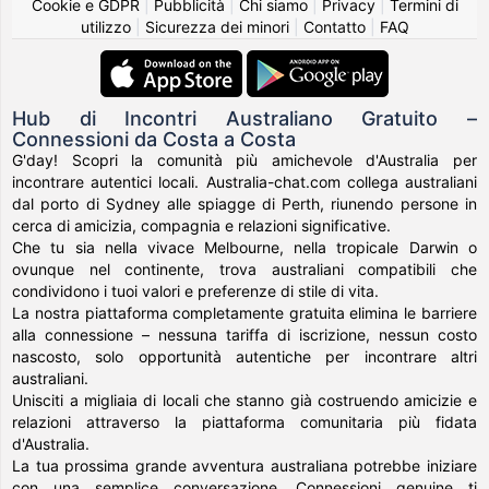
Cookie e GDPR
|
Pubblicità
|
Chi siamo
|
Privacy
|
Termini di
utilizzo
|
Sicurezza dei minori
|
Contatto
|
FAQ
Hub di Incontri Australiano Gratuito –
Connessioni da Costa a Costa
G'day! Scopri la comunità più amichevole d'Australia per
incontrare autentici locali. Australia-chat.com collega australiani
dal porto di Sydney alle spiagge di Perth, riunendo persone in
cerca di amicizia, compagnia e relazioni significative.
Che tu sia nella vivace Melbourne, nella tropicale Darwin o
ovunque nel continente, trova australiani compatibili che
condividono i tuoi valori e preferenze di stile di vita.
La nostra piattaforma completamente gratuita elimina le barriere
alla connessione – nessuna tariffa di iscrizione, nessun costo
nascosto, solo opportunità autentiche per incontrare altri
australiani.
Unisciti a migliaia di locali che stanno già costruendo amicizie e
relazioni attraverso la piattaforma comunitaria più fidata
d'Australia.
La tua prossima grande avventura australiana potrebbe iniziare
con una semplice conversazione. Connessioni genuine ti