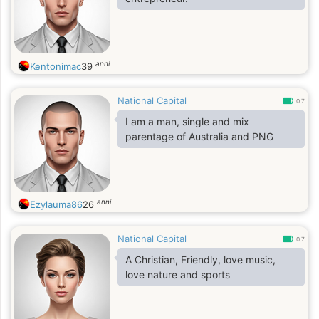
anni
Kentonimac
39
National Capital
0.7
I am a man, single and mix
parentage of Australia and PNG
anni
Ezylauma86
26
National Capital
0.7
A Christian, Friendly, love music,
love nature and sports