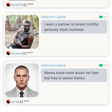
anni
Nick675
32
National Capital
0.7
I want a partner is honest truthful
seriously mean business
anni
Ulusiwa
33
National Capital
0.7
Wanna know more about me then
feel free to asked thanks
anni
Jnr16
33