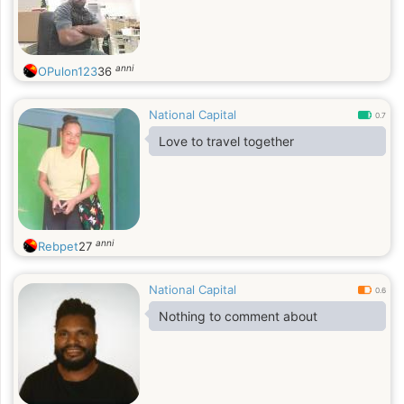
anni
OPulon123
36
National Capital
0.7
Love to travel together
anni
Rebpet
27
National Capital
0.6
Nothing to comment about