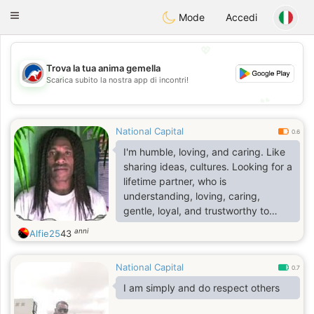
Australia
Chat
Toggle
Mode
Accedi
navigation
💖
Trova la tua anima gemella
💖
Scarica subito la nostra app di incontri!
💕
💕
National Capital
0.6
I'm humble, loving, and caring. Like
sharing ideas, cultures. Looking for a
lifetime partner, who is
understanding, loving, caring,
gentle, loyal, and trustworthy to
share life, laughter, and happiness
anni
Alfie25
43
together.
National Capital
0.7
I am simply and do respect others