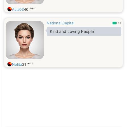
anni
Asia03
40
National Capital
0.7
Kind and Loving People
anni
Nelita
21