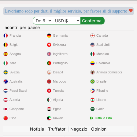
Lavoriamo sodo per darti il miglior servizio, per favore sii di supporto
Incontri per paese
Francia
Germania
Canada
Belgio
Svizzera
Stati Uniti
Spagna
Inghilterra
Messico
Italia
Portogallo
Colombia
Svezia
Disabili
Animali domestici
Australia
Marocco
Brasile
Paesi Bassi
Tunisia
Filippine
Austria
Algeria
Libano
Giappone
Egitto
Golfo
Cina
Kuwait
Tutta la lista
Notizie
|
Truffatori
|
Negozio
|
Opinioni