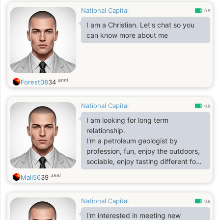
National Capital
0.8
I am a Christian. Let's chat so you
can know more about me
anni
Forest08
34
National Capital
0.8
I am looking for long term
relationship.
I'm a petroleum geologist by
profession, fun, enjoy the outdoors,
sociable, enjoy tasting different food
etc..
anni
Mali56
39
National Capital
0.8
I'm interested in meeting new