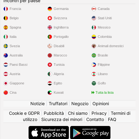
Incontri per paese
Francia
Germania
Canada
Belgio
Svizzera
Stati Uniti
Spagna
Inghilterra
Messico
Italia
Portogallo
Colombia
Svezia
Disabili
Animali domestici
Australia
Marocco
Brasile
Paesi Bassi
Tunisia
Filippine
Austria
Algeria
Libano
Giappone
Egitto
Golfo
Cina
Kuwait
Tutta la lista
Notizie
|
Truffatori
|
Negozio
|
Opinioni
Cookie e GDPR
|
Pubblicità
|
Chi siamo
|
Privacy
|
Termini di
utilizzo
|
Sicurezza dei minori
|
Contatto
|
FAQ