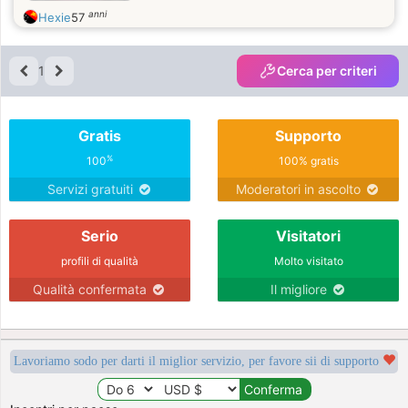
anni
Hexie
57
1
Cerca per criteri
Gratis
Supporto
%
100
100% gratis
Servizi gratuiti
Moderatori in ascolto
Serio
Visitatori
profili di qualità
Molto visitato
Qualità confermata
Il migliore
Lavoriamo sodo per darti il miglior servizio, per favore sii di supporto