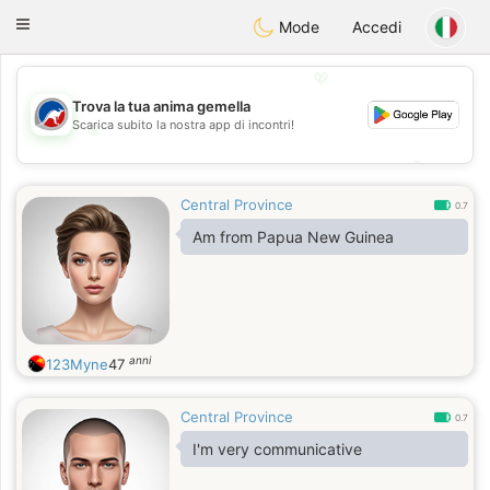
Australia
Chat
Toggle
Mode
Accedi
navigation
💖
Trova la tua anima gemella
Scarica subito la nostra app di incontri!
💖
💕
💕
Central Province
0.7
Am from Papua New Guinea
anni
123Myne
47
Central Province
0.7
I'm very communicative