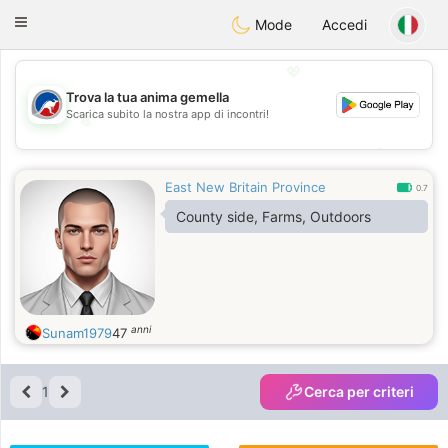
Australia
Chat
Toggle
Mode
Accedi
navigation
💖
Trova la tua anima gemella
Scarica subito la nostra app di incontri!
💖
💕
💕
East New Britain Province
0.7
County side, Farms, Outdoors
anni
Sunam1979
47
1
Cerca per criteri