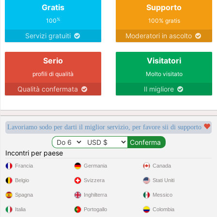
Gratis
Supporto
%
100
100% gratis
Servizi gratuiti
Moderatori in ascolto
Serio
Visitatori
profili di qualità
Molto visitato
Qualità confermata
Il migliore
Lavoriamo sodo per darti il miglior servizio, per favore sii di supporto
Incontri per paese
Francia
Germania
Canada
Belgio
Svizzera
Stati Uniti
Spagna
Inghilterra
Messico
Italia
Portogallo
Colombia