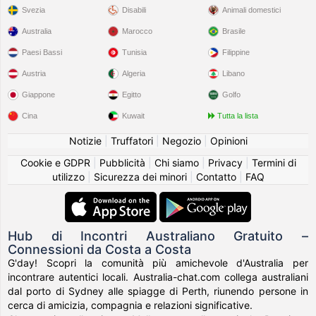
Svezia
Disabili
Animali domestici
Australia
Marocco
Brasile
Paesi Bassi
Tunisia
Filippine
Austria
Algeria
Libano
Giappone
Egitto
Golfo
Cina
Kuwait
Tutta la lista
Notizie
|
Truffatori
|
Negozio
|
Opinioni
Cookie e GDPR
|
Pubblicità
|
Chi siamo
|
Privacy
|
Termini di
utilizzo
|
Sicurezza dei minori
|
Contatto
|
FAQ
Hub di Incontri Australiano Gratuito –
Connessioni da Costa a Costa
G'day! Scopri la comunità più amichevole d'Australia per
incontrare autentici locali. Australia-chat.com collega australiani
dal porto di Sydney alle spiagge di Perth, riunendo persone in
cerca di amicizia, compagnia e relazioni significative.