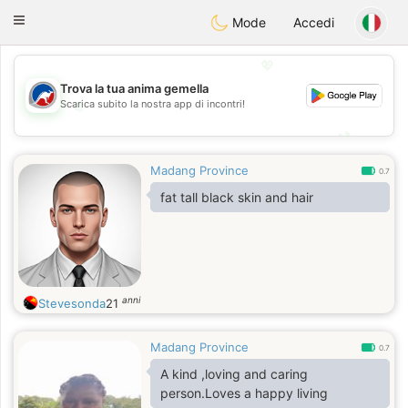
Australia
Chat
Toggle
Mode
Accedi
navigation
💖
Trova la tua anima gemella
Scarica subito la nostra app di incontri!
💖
💕
💕
Madang Province
0.7
fat tall black skin and hair
anni
Stevesonda
21
Madang Province
0.7
A kind ,loving and caring
person.Loves a happy living