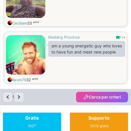
anni
Ceciliam
33
Madang Province
0.8
am a young energetic guy who loves
to have fun and meet new people
anni
Kevin79
32
1
Cerca per criteri
Gratis
Supporto
%
100
100% gratis