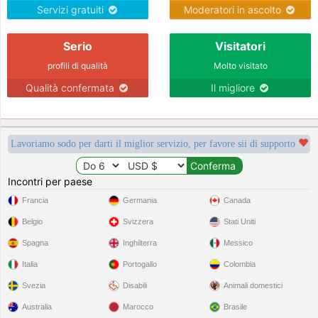
Servizi gratuiti
Moderatori in ascolto
Serio
Visitatori
profili di qualità
Molto visitato
Qualità confermata
Il migliore
Lavoriamo sodo per darti il miglior servizio, per favore sii di supporto
Incontri per paese
Francia
Germania
Canada
Belgio
Svizzera
Stati Uniti
Spagna
Inghilterra
Messico
Italia
Portogallo
Colombia
Svezia
Disabili
Animali domestici
Australia
Marocco
Brasile