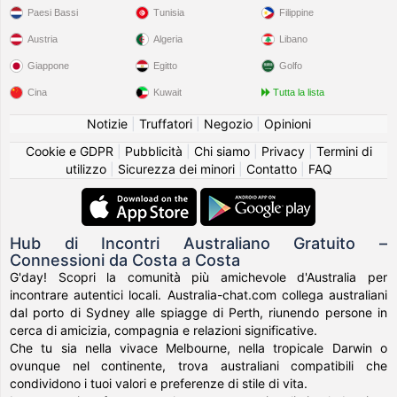
Paesi Bassi
Tunisia
Filippine
Austria
Algeria
Libano
Giappone
Egitto
Golfo
Cina
Kuwait
Tutta la lista
Notizie
|
Truffatori
|
Negozio
|
Opinioni
Cookie e GDPR
|
Pubblicità
|
Chi siamo
|
Privacy
|
Termini di
utilizzo
|
Sicurezza dei minori
|
Contatto
|
FAQ
Hub di Incontri Australiano Gratuito –
Connessioni da Costa a Costa
G'day! Scopri la comunità più amichevole d'Australia per
incontrare autentici locali. Australia-chat.com collega australiani
dal porto di Sydney alle spiagge di Perth, riunendo persone in
cerca di amicizia, compagnia e relazioni significative.
Che tu sia nella vivace Melbourne, nella tropicale Darwin o
ovunque nel continente, trova australiani compatibili che
condividono i tuoi valori e preferenze di stile di vita.