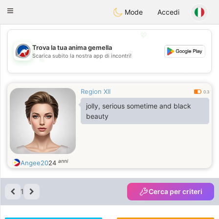
Australia
Chat
Toggle
Mode
Accedi
navigation
💖
Trova la tua anima gemella
Scarica subito la nostra app di incontri!
💖
💕
💕
Region XII
0.3
jolly, serious sometime and black
beauty
anni
Angee20
24
1
Cerca per criteri