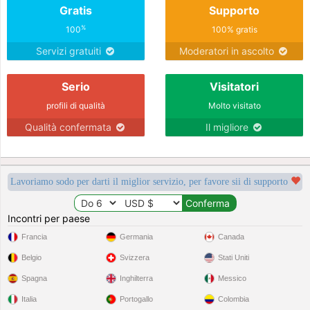
Gratis
Supporto
%
100
100% gratis
Servizi gratuiti
Moderatori in ascolto
Serio
Visitatori
profili di qualità
Molto visitato
Qualità confermata
Il migliore
Lavoriamo sodo per darti il miglior servizio, per favore sii di supporto
Incontri per paese
Francia
Germania
Canada
Belgio
Svizzera
Stati Uniti
Spagna
Inghilterra
Messico
Italia
Portogallo
Colombia