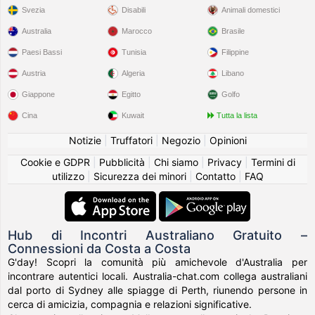
Svezia
Disabili
Animali domestici
Australia
Marocco
Brasile
Paesi Bassi
Tunisia
Filippine
Austria
Algeria
Libano
Giappone
Egitto
Golfo
Cina
Kuwait
Tutta la lista
Notizie
|
Truffatori
|
Negozio
|
Opinioni
Cookie e GDPR
|
Pubblicità
|
Chi siamo
|
Privacy
|
Termini di
utilizzo
|
Sicurezza dei minori
|
Contatto
|
FAQ
Hub di Incontri Australiano Gratuito –
Connessioni da Costa a Costa
G'day! Scopri la comunità più amichevole d'Australia per
incontrare autentici locali. Australia-chat.com collega australiani
dal porto di Sydney alle spiagge di Perth, riunendo persone in
cerca di amicizia, compagnia e relazioni significative.