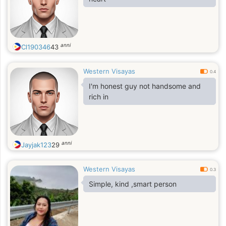
anni
Cl190346
43
Western Visayas
0.4
I'm honest guy not handsome and
rich in
anni
Jayjak123
29
Western Visayas
0.3
Simple, kind ,smart person