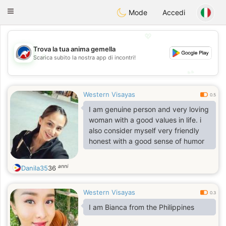
Australia
Chat
Toggle
Mode
Accedi
navigation
💖
Trova la tua anima gemella
💖
Scarica subito la nostra app di incontri!
💕
💕
Western Visayas
0.5
I am genuine person and very loving
woman with a good values in life. i
also consider myself very friendly
honest with a good sense of humor
anni
Danila35
36
Western Visayas
0.3
I am Bianca from the Philippines