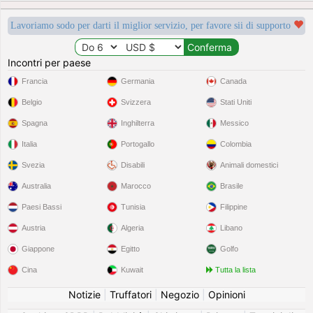
Lavoriamo sodo per darti il miglior servizio, per favore sii di supporto
Incontri per paese
Francia
Germania
Canada
Belgio
Svizzera
Stati Uniti
Spagna
Inghilterra
Messico
Italia
Portogallo
Colombia
Svezia
Disabili
Animali domestici
Australia
Marocco
Brasile
Paesi Bassi
Tunisia
Filippine
Austria
Algeria
Libano
Giappone
Egitto
Golfo
Cina
Kuwait
Tutta la lista
Notizie
|
Truffatori
|
Negozio
|
Opinioni