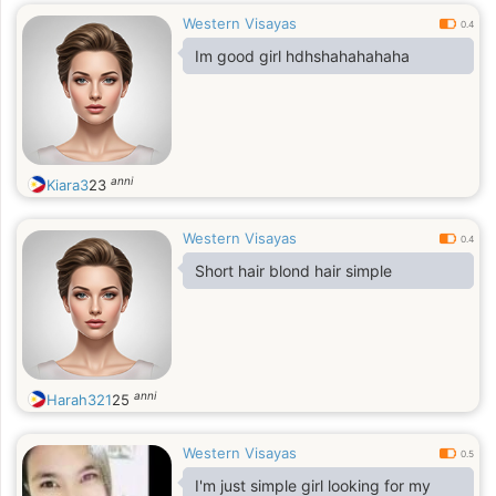
service, Words of affirmation, and
Western Visayas
0.4
Quality time
Im good girl hdhshahahahaha
If you're not dating for marriage or
serious commitment do
anni
Kiara3
23
Western Visayas
0.4
Short hair blond hair simple
anni
Harah321
25
Western Visayas
0.5
I'm just simple girl looking for my