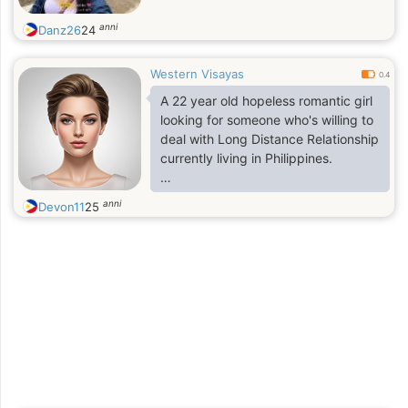
anni
Danz26
24
Western Visayas
0.4
A 22 year old hopeless romantic girl
looking for someone who's willing to
deal with Long Distance Relationship
currently living in Philippines.
Flawed but is trying her best to
anni
Devon11
25
survive !
Give me an intro and let's talk about
life.
Likes: Respectful, Gentleman,
Understanding and have long
patience towards relationship .
Little things always matter to me ! ☺️
My language of love: Acts of