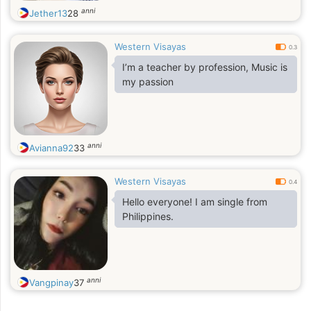
anni
Jether13
28
Western Visayas
0.3
I’m a teacher by profession, Music is
my passion
anni
Avianna92
33
Western Visayas
0.4
Hello everyone! I am single from
Philippines.
anni
Vangpinay
37