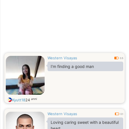
Western Visayas
0.5
I'm finding a good man
anni
Kyutt18
24
Western Visayas
0.1
Loving caring sweet with a beautiful
heart