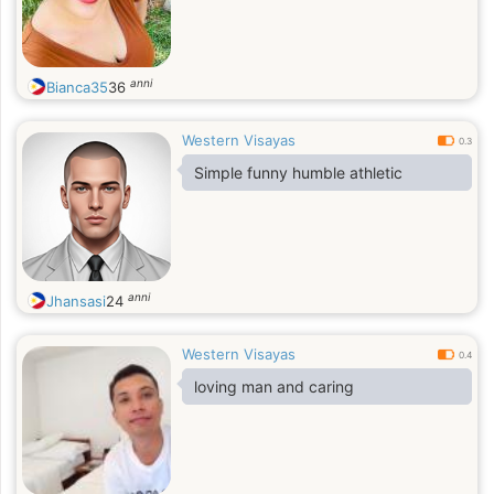
anni
Bianca35
36
Western Visayas
0.3
Simple funny humble athletic
anni
Jhansasi
24
Western Visayas
0.4
loving man and caring