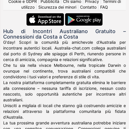
Cookie e GDPR
|
Pubblicità
|
Chi siamo
|
Privacy
|
Termini di
utilizzo
|
Sicurezza dei minori
|
Contatto
|
FAQ
Hub di Incontri Australiano Gratuito –
Connessioni da Costa a Costa
G'day! Scopri la comunità più amichevole d'Australia per
incontrare autentici locali. Australia-chat.com collega australiani
dal porto di Sydney alle spiagge di Perth, riunendo persone in
cerca di amicizia, compagnia e relazioni significative.
Che tu sia nella vivace Melbourne, nella tropicale Darwin o
ovunque nel continente, trova australiani compatibili che
condividono i tuoi valori e preferenze di stile di vita.
La nostra piattaforma completamente gratuita elimina le barriere
alla connessione – nessuna tariffa di iscrizione, nessun costo
nascosto, solo opportunità autentiche per incontrare altri
australiani.
Unisciti a migliaia di locali che stanno già costruendo amicizie e
relazioni attraverso la piattaforma comunitaria più fidata
d'Australia.
La tua prossima grande avventura australiana potrebbe iniziare
con una semplice conversazione. Connessioni genuine ti