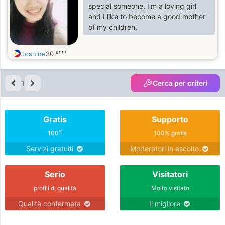
special someone. I'm a loving girl
and I like to become a good mother
of my children.
anni
Joshine
30
1
Cerca per criteri
Gratis
Supporto
%
100
100% gratis
Servizi gratuiti
Moderatori in ascolto
Serio
Visitatori
profili di qualità
Molto visitato
Qualità confermata
Il migliore