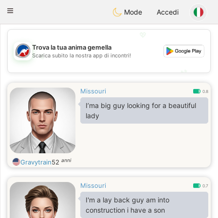
Australia
Chat
Toggle
Mode
Accedi
navigation
💖
Trova la tua anima gemella
Scarica subito la nostra app di incontri!
💖
💕
💕
Missouri
0.8
I’ma big guy looking for a beautiful
lady
anni
Gravytrain
52
Missouri
0.7
I'm a lay back guy am into
construction i have a son