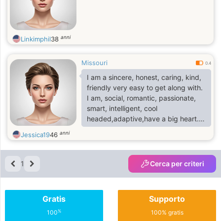
anni
Linkimphil
38
Missouri
0.4
I am a sincere, honest, caring, kind,
friendly very easy to get along with.
I am, social, romantic, passionate,
smart, intelligent, cool
headed,adaptive,have a big heart.
And i do believe in the truth and
anni
Jessica19
46
honesty
1
Cerca per criteri
Gratis
Supporto
%
100
100% gratis