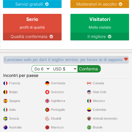
Servizi gratuiti
Moderatori in ascolto
Serio
Visitatori
profili di qualità
Molto visitato
Qualità confermata
Il migliore
Lavoriamo sodo per darti il miglior servizio, per favore sii di supporto
Incontri per paese
Francia
Germania
Canada
Belgio
Svizzera
Stati Uniti
Spagna
Inghilterra
Messico
Italia
Portogallo
Colombia
Svezia
Disabili
Animali domestici
Australia
Marocco
Brasile