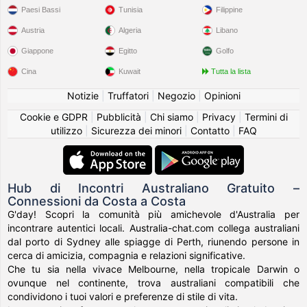
Paesi Bassi
Tunisia
Filippine
Austria
Algeria
Libano
Giappone
Egitto
Golfo
Cina
Kuwait
Tutta la lista
Notizie
|
Truffatori
|
Negozio
|
Opinioni
Cookie e GDPR
|
Pubblicità
|
Chi siamo
|
Privacy
|
Termini di
utilizzo
|
Sicurezza dei minori
|
Contatto
|
FAQ
Hub di Incontri Australiano Gratuito –
Connessioni da Costa a Costa
G'day! Scopri la comunità più amichevole d'Australia per
incontrare autentici locali. Australia-chat.com collega australiani
dal porto di Sydney alle spiagge di Perth, riunendo persone in
cerca di amicizia, compagnia e relazioni significative.
Che tu sia nella vivace Melbourne, nella tropicale Darwin o
ovunque nel continente, trova australiani compatibili che
condividono i tuoi valori e preferenze di stile di vita.