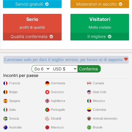
Servizi gratuiti
Moderatori in ascolto
Serio
Visitatori
profili di qualità
Molto visitato
Qualità confermata
Il migliore
Lavoriamo sodo per darti il miglior servizio, per favore sii di supporto
Incontri per paese
Francia
Germania
Canada
Belgio
Svizzera
Stati Uniti
Spagna
Inghilterra
Messico
Italia
Portogallo
Colombia
Svezia
Disabili
Animali domestici
Australia
Marocco
Brasile