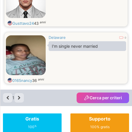
anni
Gusttavo24
43
Delaware
0
I'm single never married
anni
0165nancy
36
1
Cerca per criteri
Gratis
Supporto
%
100
100% gratis