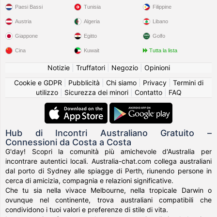
Paesi Bassi
Tunisia
Filippine
Austria
Algeria
Libano
Giappone
Egitto
Golfo
Cina
Kuwait
Tutta la lista
Notizie
|
Truffatori
|
Negozio
|
Opinioni
Cookie e GDPR
|
Pubblicità
|
Chi siamo
|
Privacy
|
Termini di
utilizzo
|
Sicurezza dei minori
|
Contatto
|
FAQ
Hub di Incontri Australiano Gratuito –
Connessioni da Costa a Costa
G'day! Scopri la comunità più amichevole d'Australia per
incontrare autentici locali. Australia-chat.com collega australiani
dal porto di Sydney alle spiagge di Perth, riunendo persone in
cerca di amicizia, compagnia e relazioni significative.
Che tu sia nella vivace Melbourne, nella tropicale Darwin o
ovunque nel continente, trova australiani compatibili che
condividono i tuoi valori e preferenze di stile di vita.