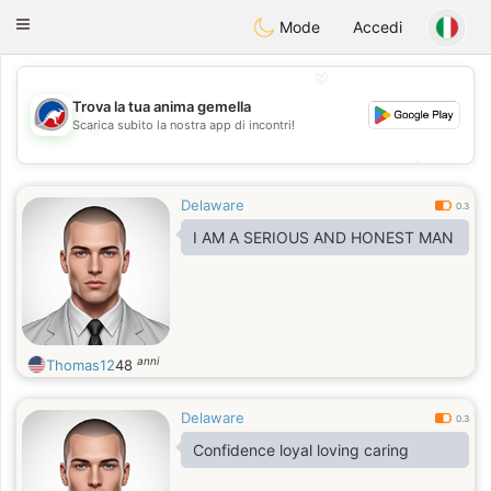
Australia
Chat
Toggle
Mode
Accedi
navigation
💖
Trova la tua anima gemella
Scarica subito la nostra app di incontri!
💖
💕
💕
Delaware
0.3
I AM A SERIOUS AND HONEST MAN
anni
Thomas12
48
Delaware
0.3
Confidence loyal loving caring