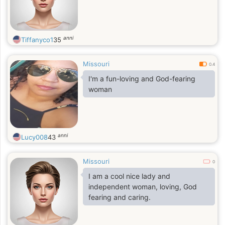
anni
Tiffanyco1
35
Missouri
0.4
I'm a fun-loving and God-fearing
woman
anni
Lucy008
43
Missouri
0
I am a cool nice lady and
independent woman, loving, God
fearing and caring.