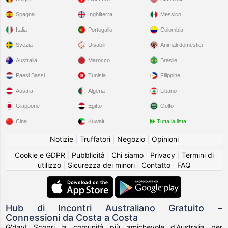
Spagna
Inghilterra
Messico
Italia
Portogallo
Colombia
Svezia
Disabili
Animali domestici
Australia
Marocco
Brasile
Paesi Bassi
Tunisia
Filippine
Austria
Algeria
Libano
Giappone
Egitto
Golfo
Cina
Kuwait
Tutta la lista
Notizie
|
Truffatori
|
Negozio
|
Opinioni
Cookie e GDPR
|
Pubblicità
|
Chi siamo
|
Privacy
|
Termini di
utilizzo
|
Sicurezza dei minori
|
Contatto
|
FAQ
Hub di Incontri Australiano Gratuito –
Connessioni da Costa a Costa
G'day! Scopri la comunità più amichevole d'Australia per