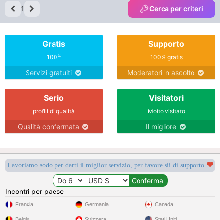
1
Cerca per criteri
Gratis
Supporto
%
100
100% gratis
Servizi gratuiti
Moderatori in ascolto
Serio
Visitatori
profili di qualità
Molto visitato
Qualità confermata
Il migliore
Lavoriamo sodo per darti il miglior servizio, per favore sii di supporto
Incontri per paese
Francia
Germania
Canada
Belgio
Svizzera
Stati Uniti