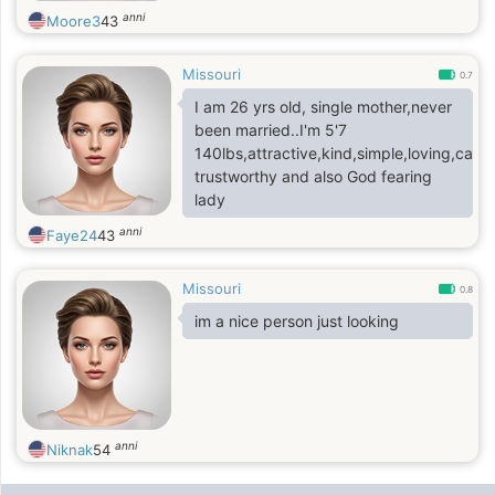
anni
Moore3
43
Missouri
0.7
I am 26 yrs old, single mother,never
been married..I'm 5'7
140lbs,attractive,kind,simple,loving,cari
trustworthy and also God fearing
lady
anni
Faye24
43
Missouri
0.8
im a nice person just looking
anni
Niknak
54