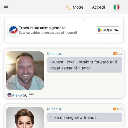
Australia
Chat
Toggle
Mode
Accedi
navigation
💖
Trova la tua anima gemella
Scarica subito la nostra app di incontri!
💖
💕
💕
Missouri
0.5
Honest , loyal , straight forward and
great sense of humor
anni
Alexw
50
Missouri
0.4
I like making new friends