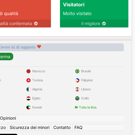
Visitatori
di qualità
Molto visitato
alità confermata
Il migliore
favore sii di supporto
Marocco
Brasile
i
Tunisia
Filippine
Algeria
Libano
Egitto
Golfo
Kuwait
Tutta la lista
Opinioni
izzo
|
Sicurezza dei minori
|
Contatto
|
FAQ