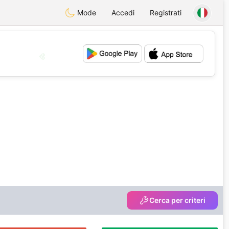
Mode
Accedi
Registrati
💖
💕
Cerca per criteri