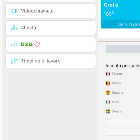
Gratis
Videochiamata
%
100
Servizi gra
Attività
Dona
Timeline di lavoro
Incontri per pae
Francia
Belgio
Spagna
Italia
Svezia