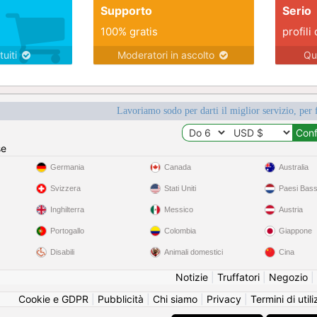
Supporto
Serio
100% gratis
profili 
tuiti
Moderatori in ascolto
Qu
Lavoriamo sodo per darti il miglior servizio, per 
se
Germania
Canada
Australia
Svizzera
Stati Uniti
Paesi Bass
Inghilterra
Messico
Austria
Portogallo
Colombia
Giappone
Disabili
Animali domestici
Cina
Notizie
|
Truffatori
|
Negozio
|
Cookie e GDPR
|
Pubblicità
|
Chi siamo
|
Privacy
|
Termini di util