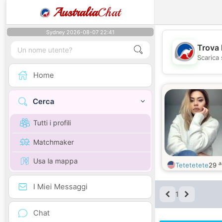
Australia
Chat
Sydney 2026-08-07 22:41
Trova 
Scarica 
Home
Cerca
Tutti i profili
Matchmaker
Usa la mappa
a
Tetetetete
29
I Miei Messaggi
1
Chat