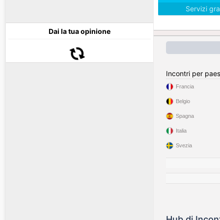
Servizi gra
Dai la tua opinione
Incontri per pae
Francia
Belgio
Spagna
Italia
Svezia
Hub di Incon