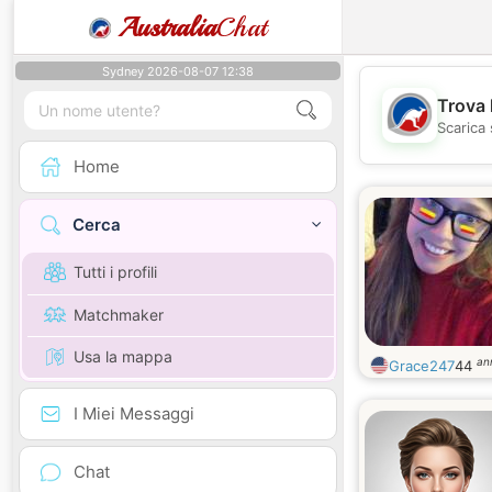
Australia
Chat
Sydney 2026-08-07 12:38
Trova 
Scarica 
Home
Cerca
Tutti i profili
Matchmaker
Usa la mappa
an
Grace247
44
I Miei Messaggi
Chat