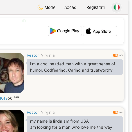
Mode
Accedi
Registrati
💖
💕
Reston
Virginia
0.5
I’m a cool headed man with a great sense of
humor, Godfearing, Caring and trustworthy
anni
n1019
56
Reston
Virginia
0.4
my name is linda am from USA
am looking for a man who love me the way i