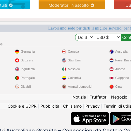
tuiti
Moderatori in ascolto
Qu
Lavoriamo sodo per darti il miglior servizio, per 
se
Germania
Canada
Australia
Svizzera
Stati Uniti
Paesi Bass
Inghilterra
Messico
Austria
Portogallo
Colombia
Giappone
Disabili
Animali domestici
Cina
Notizie
|
Truffatori
|
Negozio
|
Cookie e GDPR
|
Pubblicità
|
Chi siamo
|
Privacy
|
Termini di util
tri Australiano Gratuito – Connessioni da Costa a Co