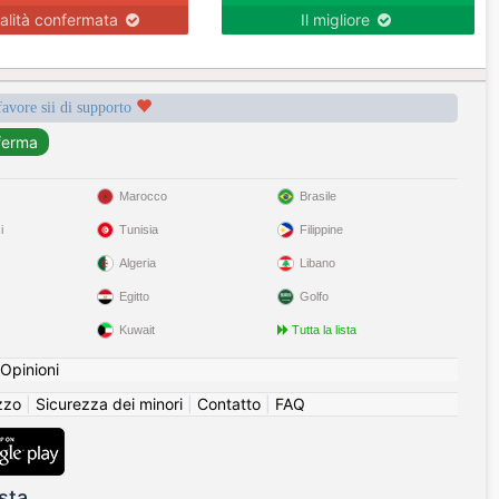
alità confermata
Il migliore
favore sii di supporto
Marocco
Brasile
i
Tunisia
Filippine
Algeria
Libano
Egitto
Golfo
Kuwait
Tutta la lista
Opinioni
izzo
|
Sicurezza dei minori
|
Contatto
|
FAQ
sta