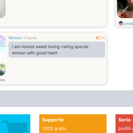
Lind
Reston
Virginia
0.1
I am honest sweet loving caring special
woman with good heart
nni
Supporto
Serio
100% gratis
profili 