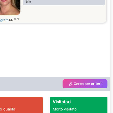
am
anni
agretc
44
Cerca per criteri
Visitatori
di qualità
Molto visitato