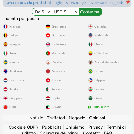
Lavoriamo sodo per darti il miglior servizio, per favore sii di supporto
Incontri per paese
Francia
Germania
Canada
Belgio
Svizzera
Stati Uniti
Spagna
Inghilterra
Messico
Italia
Portogallo
Colombia
Svezia
Disabili
Animali domestici
Australia
Marocco
Brasile
Paesi Bassi
Tunisia
Filippine
Austria
Algeria
Libano
Giappone
Egitto
Golfo
Cina
Kuwait
Tutta la lista
Notizie
|
Truffatori
|
Negozio
|
Opinioni
Cookie e GDPR
|
Pubblicità
|
Chi siamo
|
Privacy
|
Termini di
utilizzo
|
Sicurezza dei minori
|
Contatto
|
FAQ