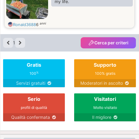
my life.
anni
Ronald3688
6
1
Cerca per criteri
Gratis
Supporto
%
100
100% gratis
Servizi gratuiti
Moderatori in ascolto
Serio
Visitatori
profili di qualità
Molto visitato
Qualità confermata
Il migliore