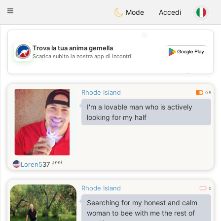
Australia
Chat
Toggle
Mode
Accedi
navigation
💖
Trova la tua anima gemella
Scarica subito la nostra app di incontri!
💖
💕
💕
Rhode Island
0.5
I'm a lovable man who is actively
looking for my half
anni
Loren5
37
Rhode Island
0
Searching for my honest and calm
woman to bee with me the rest of