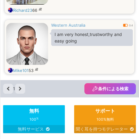
歳
Richard23
66
Western Australia
0.4
I am very honest,trustworthy and
easy going
歳
Mike101
53
1
条件による検索
無料
サポート
%
100
100%無料
無料サービス
聞く耳を持つモデレーター