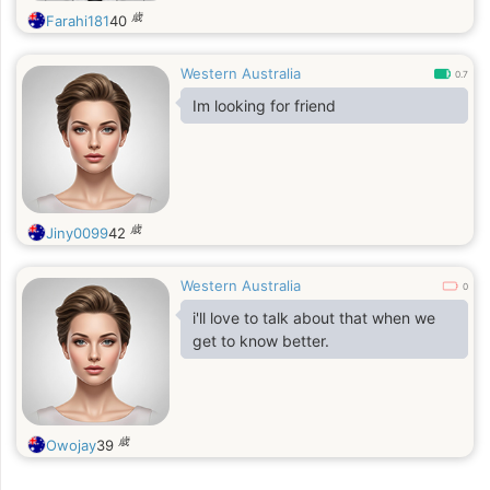
歳
Farahi181
40
Western Australia
0.7
Im looking for friend
歳
Jiny0099
42
Western Australia
0
i'll love to talk about that when we
get to know better.
歳
Owojay
39