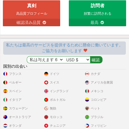
真剣
訪問者
高品質プロフィール
頻繁に訪問される
確認済み品質
最高
私たちは最高のサービスを提供するために懸命に働いています。
ご協力をお願いします
国別の出会い
フランス
ドイツ
カナダ
ベルギー
スイス
アメリカ合衆国
スペイン
イングランド
メキシコ
イタリア
ポルトガル
コロンビア
スウェーデン
無効
ペット
オーストラリア
モロッコ
ブラジル
オランダ
チュニジア
フィリピン