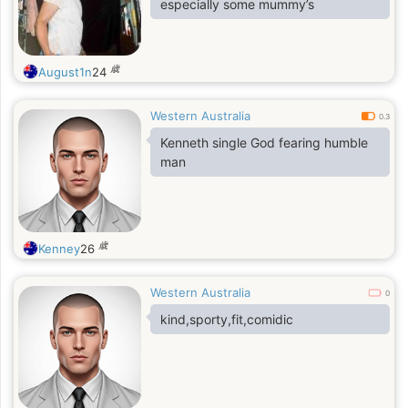
especially some mummy’s
歳
August1n
24
Western Australia
0.3
Kenneth single God fearing humble
man
歳
Kenney
26
Western Australia
0
kind,sporty,fit,comidic