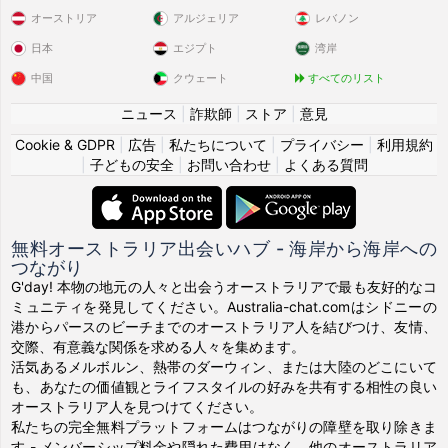
オーストリア
アルジェリア
レバノン
日本
エジプト
湾岸
中国
クウェート
すべてのリスト
ニュース
|
詐欺師
|
ストア
|
意見
Cookie & GDPR
|
広告
|
私たちについて
|
プライバシー
|
利用規約
|
子どもの安全
|
お問い合わせ
|
よくある質問
無料オーストラリア出会いハブ - 海岸から海岸への
つながり
G'day! 本物の地元の人々と出会うオーストラリアで最も友好的なコ
ミュニティを発見してください。Australia-chat.comはシドニーの
港からパースのビーチまでのオーストラリア人を結びつけ、友情、
交際、有意義な関係を求める人々を集めます。
活気あるメルボルン、熱帯のダーウィン、または大陸のどこにいて
も、あなたの価値観とライフスタイルの好みを共有する相性の良い
オーストラリア人を見つけてください。
私たちの完全無料プラットフォームはつながりの障壁を取り除きま
す - メンバーシップ料金や隠れた費用はなく、他のオーストラリア