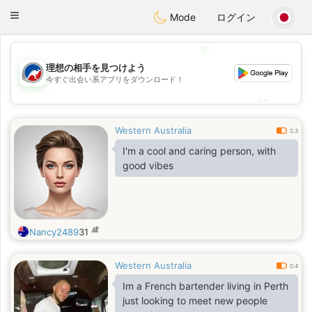
Australia
Chat
Toggle
Mode
ログイン
navigation
💖
理想の相手を見つけよう
💖
今すぐ出会い系アプリをダウンロード！
💕
💕
Western Australia
0.3
I'm a cool and caring person, with
good vibes
歳
Nancy2489
31
Western Australia
0.4
Im a French bartender living in Perth
just looking to meet new people