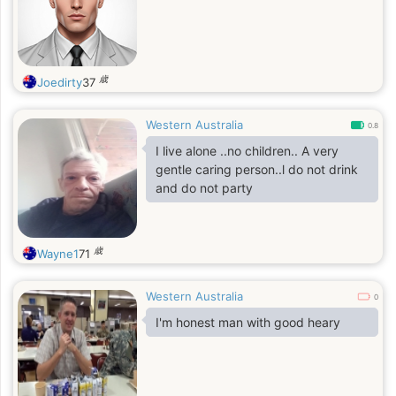
歳
Joedirty
37
Western Australia
0.8
I live alone ..no children.. A very
gentle caring person..l do not drink
and do not party
歳
Wayne1
71
Western Australia
0
I'm honest man with good heary