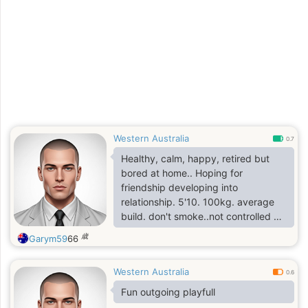
Western Australia
0.7
Healthy, calm, happy, retired but
bored at home.. Hoping for
friendship developing into
relationship. 5'10. 100kg. average
build. don't smoke..not controlled by
alcohol.. I want to explore the
歳
Garym59
66
amazing place called the Philippines
with my wonderful new philippino
Western Australia
g/f.
0.6
Fun outgoing playfull