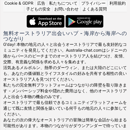
Cookie & GDPR
|
広告
|
私たちについて
|
プライバシー
|
利用規約
|
子どもの安全
|
お問い合わせ
|
よくある質問
無料オーストラリア出会いハブ - 海岸から海岸への
つながり
G'day! 本物の地元の人々と出会うオーストラリアで最も友好的なコ
ミュニティを発見してください。Australia-chat.comはシドニーの
港からパースのビーチまでのオーストラリア人を結びつけ、友情、
交際、有意義な関係を求める人々を集めます。
活気あるメルボルン、熱帯のダーウィン、または大陸のどこにいて
も、あなたの価値観とライフスタイルの好みを共有する相性の良い
オーストラリア人を見つけてください。
私たちの完全無料プラットフォームはつながりの障壁を取り除きま
す - メンバーシップ料金や隠れた費用はなく、他のオーストラリア
人と出会う本物の機会のみです。
オーストラリアで最も信頼できるコミュニティプラットフォームを
通じて既に友情と関係を築いている何千もの地元の人々に参加して
ください。
あなたの次の偉大なオーストラリアの冒険は簡単な会話から始まる
可能性があります。本物のつながりがダウンアンダーで待っていま