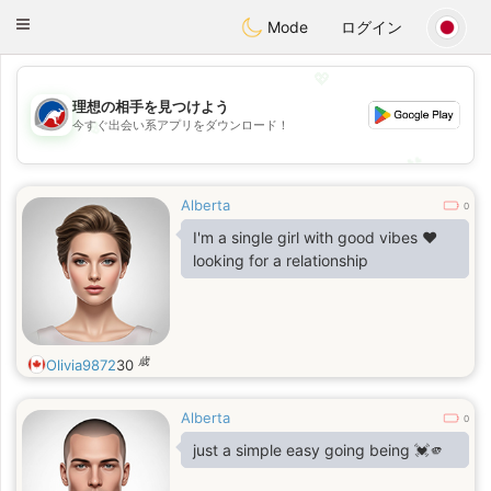
Australia
Chat
Toggle
Mode
ログイン
navigation
💖
理想の相手を見つけよう
💖
今すぐ出会い系アプリをダウンロード！
💕
💕
Alberta
0
I'm a single girl with good vibes ❤️
looking for a relationship
歳
Olivia9872
30
Alberta
0
just a simple easy going being 💓🫵