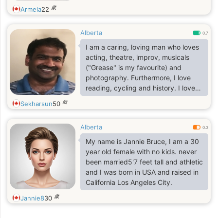
歳
Armela
22
Alberta
0.7
I am a caring, loving man who loves
acting, theatre, improv, musicals
("Grease" is my favourite) and
photography. Furthermore, I love
reading, cycling and history. I love
exploring new places and making
歳
Sekharsun
50
new friends. Family is very important
to me, especially my seven
Alberta
wonderful nephews and nieces who
0.3
mean the world to me. I am ready to
My name is Jannie Bruce, I am a 30
settle down with the right woman,
year old female with no kids. never
but in no rush to find that special
been married5'7 feet tall and athletic
person.
and I was born in USA and raised in
California Los Angeles City.
歳
Jannie8
30