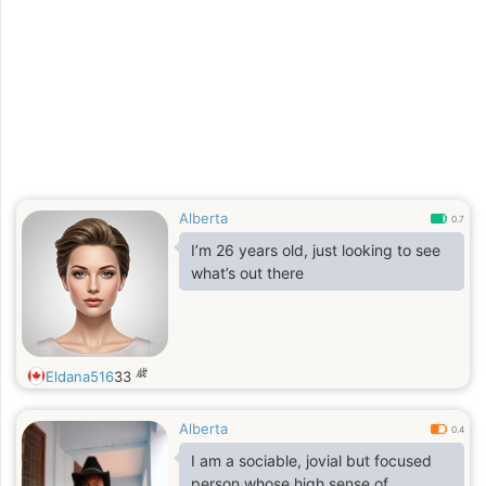
Alberta
0.7
I’m 26 years old, just looking to see
what’s out there
歳
Eldana516
33
Alberta
0.4
I am a sociable, jovial but focused
person whose high sense of