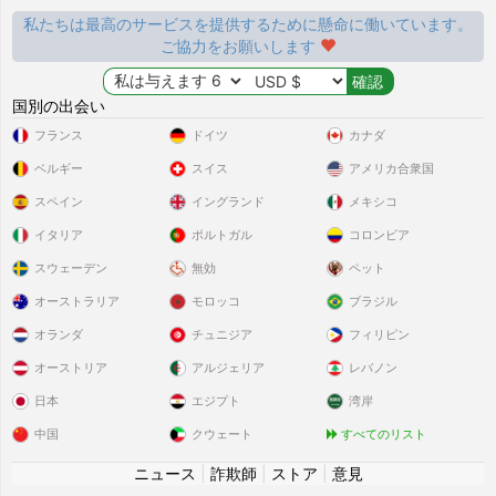
私たちは最高のサービスを提供するために懸命に働いています。
ご協力をお願いします
国別の出会い
フランス
ドイツ
カナダ
ベルギー
スイス
アメリカ合衆国
スペイン
イングランド
メキシコ
イタリア
ポルトガル
コロンビア
スウェーデン
無効
ペット
オーストラリア
モロッコ
ブラジル
オランダ
チュニジア
フィリピン
オーストリア
アルジェリア
レバノン
日本
エジプト
湾岸
中国
クウェート
すべてのリスト
ニュース
|
詐欺師
|
ストア
|
意見