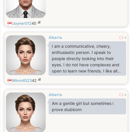
歳
Joyner012
45
Alberta
0
I am a communicative, cheery,
enthusiastic person. I speak to
people directly looking into their
eyes. I do not have complexes and
open to learn new friends. I like all
bright and loud things. I like to hang
歳
Winni4523
42
with my friends around, to have fun,
and go to the disco. I am a hard-
Alberta
worker and I like my job. But there is
0
also a romantic side in me. I have
Am a gentle girl but sometimes i
dreams about love. I dream that
prove stubborn
there is a man, who is looking for me
as I look for him to fall in love and be
happy together. There will be the tim