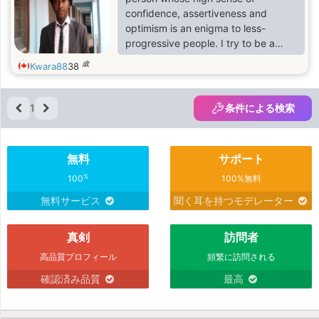
confidence, assertiveness and
optimism is an enigma to less-
progressive people. I try to be a
Gentleman as much as I can but
歳
Kwara88
38
sometimes I put Gentility aside just
so I can be myself.
1
条件による検索
無料
サポート
%
100
100%無料
無料サービス
聞く耳を持つモデレーター
真剣
訪問者
高品質プロフィール
頻繁に訪問される
確認済み品質
最高