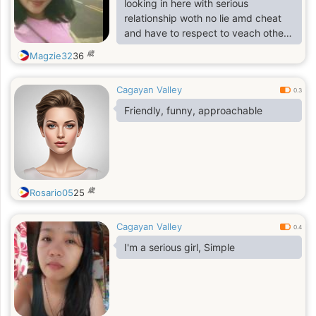
looking in here with serious
relationship woth no lie amd cheat
and have to respect to veach other
and being honest
歳
Magzie32
36
Cagayan Valley
0.3
Friendly, funny, approachable
歳
Rosario05
25
Cagayan Valley
0.4
I'm a serious girl, Simple