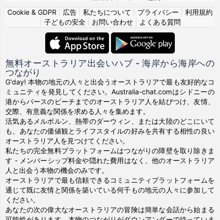
Cookie & GDPR
|
広告
|
私たちについて
|
プライバシー
|
利用規約
|
子どもの安全
|
お問い合わせ
|
よくある質問
無料オーストラリア出会いハブ - 海岸から海岸への
つながり
G'day! 本物の地元の人々と出会うオーストラリアで最も友好的なコ
ミュニティを発見してください。Australia-chat.comはシドニーの
港からパースのビーチまでのオーストラリア人を結びつけ、友情、
交際、有意義な関係を求める人々を集めます。
活気あるメルボルン、熱帯のダーウィン、または大陸のどこにいて
も、あなたの価値観とライフスタイルの好みを共有する相性の良い
オーストラリア人を見つけてください。
私たちの完全無料プラットフォームはつながりの障壁を取り除きま
す - メンバーシップ料金や隠れた費用はなく、他のオーストラリア
人と出会う本物の機会のみです。
オーストラリアで最も信頼できるコミュニティプラットフォームを
通じて既に友情と関係を築いている何千もの地元の人々に参加して
ください。
あなたの次の偉大なオーストラリアの冒険は簡単な会話から始まる
可能性があります。本物のつながりがダウンアンダーで待っていま