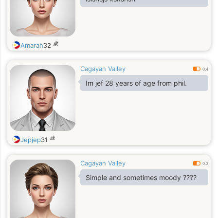
歳
Amarah
32
Cagayan Valley
0.4
Im jef 28 years of age from phil.
歳
Jepjep
31
Cagayan Valley
0.3
Simple and sometimes moody ????