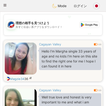
Australia
Chat
Toggle
Mode
ログイン
navigation
💖
理想の相手を見つけよう
💖
今すぐ出会い系アプリをダウンロード！
💕
💕
Cagayan Valley
0.5
Hello I'm Margha single 33 years of
age and no kids I'm here on this site
to find the right one for me I hope I
can found it in here
歳
Magzie34
36
Cagayan Valley
0.5
Well true love and honest is very
important to me and what i am