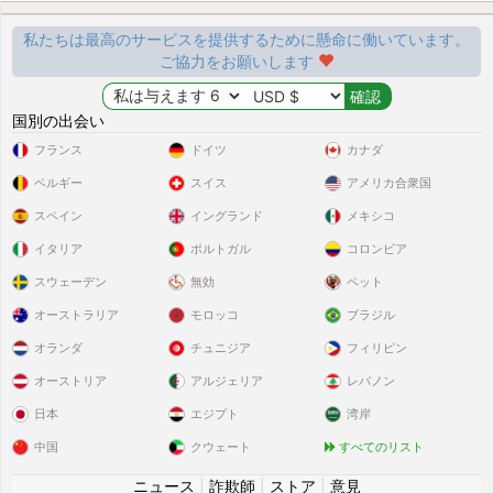
私たちは最高のサービスを提供するために懸命に働いています。
ご協力をお願いします
国別の出会い
フランス
ドイツ
カナダ
ベルギー
スイス
アメリカ合衆国
スペイン
イングランド
メキシコ
イタリア
ポルトガル
コロンビア
スウェーデン
無効
ペット
オーストラリア
モロッコ
ブラジル
オランダ
チュニジア
フィリピン
オーストリア
アルジェリア
レバノン
日本
エジプト
湾岸
中国
クウェート
すべてのリスト
ニュース
|
詐欺師
|
ストア
|
意見