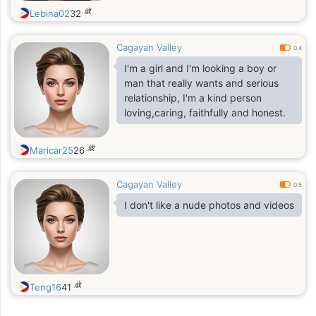
歳
Lebina02
32
Cagayan Valley
0.4
I'm a girl and I'm looking a boy or
man that really wants and serious
relationship, I'm a kind person
loving,caring, faithfully and honest.
歳
Maricar25
26
Cagayan Valley
0.5
I don't like a nude photos and videos
歳
Teng16
41