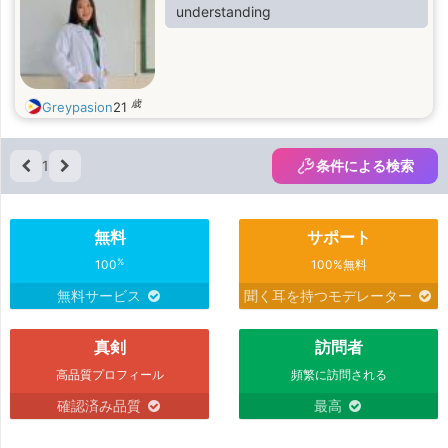
understanding
歳
Greypasion
21
1
条件による検索
無料
サポート
%
100
100%無料
無料サービス
聞く耳を持つモデレーター
真剣
訪問者
高品質プロフィール
頻繁に訪問される
確認済み品質
最高