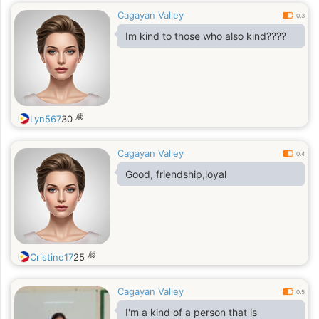
Cagayan Valley
0.3
Im kind to those who also kind????
歳
Lyn567
30
Cagayan Valley
0.4
Good, friendship,loyal
歳
Cristine17
25
Cagayan Valley
0.5
I'm a kind of a person that is