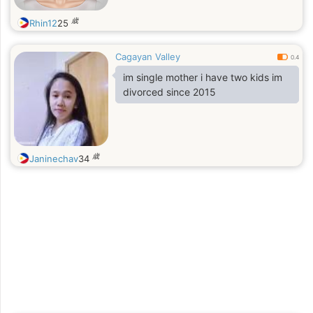
歳
Rhin12
25
Cagayan Valley
0.4
im single mother i have two kids im
divorced since 2015
歳
Janinechav
34