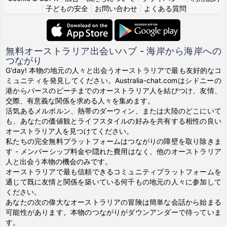
|
子どもの安全
|
お問い合わせ
|
よくある質問
無料オーストラリア出会いハブ - 海岸から海岸への
つながり
G'day! 本物の地元の人々と出会うオーストラリアで最も友好的なコ
ミュニティを発見してください。Australia-chat.comはシドニーの
港からパースのビーチまでのオーストラリア人を結びつけ、友情、
交際、有意義な関係を求める人々を集めます。
活気あるメルボルン、熱帯のダーウィン、または大陸のどこにいて
も、あなたの価値観とライフスタイルの好みを共有する相性の良い
オーストラリア人を見つけてください。
私たちの完全無料プラットフォームはつながりの障壁を取り除きま
す - メンバーシップ料金や隠れた費用はなく、他のオーストラリア
人と出会う本物の機会のみです。
オーストラリアで最も信頼できるコミュニティプラットフォームを
通じて既に友情と関係を築いている何千もの地元の人々に参加して
ください。
あなたの次の偉大なオーストラリアの冒険は簡単な会話から始まる
可能性があります。本物のつながりがダウンアンダーで待っていま
す。