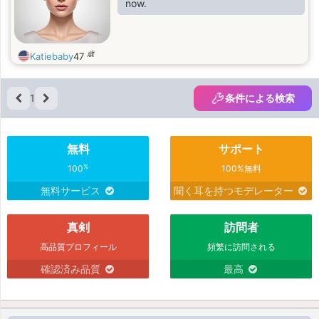
now.
歳
Katiebaby
47
1
条件による検索
無料
サポート
%
100
100%無料
無料サービス
聞く耳を持つモデレーター
真剣
訪問者
高品質プロフィール
頻繁に訪問される
確認済み品質
最高