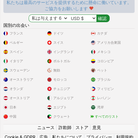
私たちは最高のサービスを提供するために懸命に働いています。
ご協力をお願いします
国別の出会い
フランス
ドイツ
カナダ
ベルギー
スイス
アメリカ合衆国
スペイン
イングランド
メキシコ
イタリア
ポルトガル
コロンビア
スウェーデン
無効
ペット
オーストラリア
モロッコ
ブラジル
オランダ
チュニジア
フィリピン
オーストリア
アルジェリア
レバノン
日本
エジプト
湾岸
中国
クウェート
すべてのリスト
ニュース
|
詐欺師
|
ストア
|
意見
Cookie & GDPR
|
広告
|
私たちについて
|
プライバシー
|
利用規約