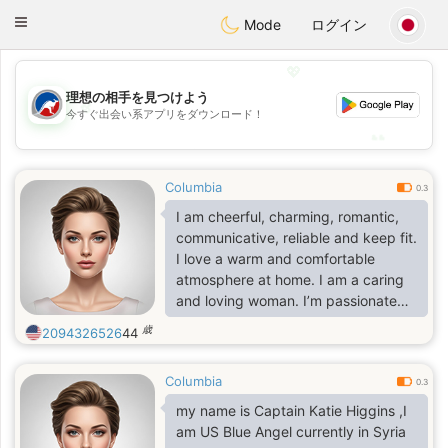
Australia
Chat
Toggle
Mode
ログイン
navigation
💖
理想の相手を見つけよう
💖
今すぐ出会い系アプリをダウンロード！
💕
💕
Columbia
0.3
I am cheerful, charming, romantic,
communicative, reliable and keep fit.
I love a warm and comfortable
atmosphere at home. I am a caring
and loving woman. I’m passionate
and reliable .
歳
2094326526
44
Columbia
0.3
my name is Captain Katie Higgins ,I
am US Blue Angel currently in Syria